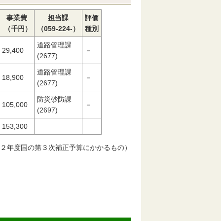
事業費
担当課
評価
（千円）
（059-224-）
種別
道路管理課
29,400
－
(2677)
道路管理課
18,900
－
(2677)
防災砂防課
105,000
－
(2697)
153,300
２年度国の第３次補正予算にかかるもの）