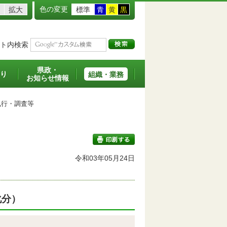
色の変更
拡大
標準
青
黄
黒
ト内検索
県政・
り
組織・業務
お知らせ情報
行・調査等
令和03年05月24日
印刷する
化分）