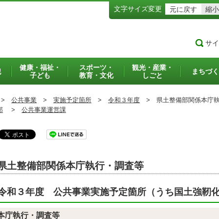
文字サイズ変更
元に戻す
縮小
サイ
健康・福祉・
スポーツ・
観光・産業・
犯
まちづく
子ども
教育・文化
しごと
>
公共事業
>
実施予定箇所
>
令和３年度
>
県土整備部関係本庁執
部
>
公共事業運営課
県土整備部関係本庁執行・調査等
令和３年度 公共事業実施予定箇所（うち国土強靭
本庁執行・調査等