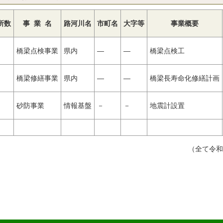
所数
事 業 名
路河川名
市町名
大字等
事業概要
橋梁点検事業
県内
―
―
橋梁点検工
橋梁修繕事業
県内
―
―
橋梁長寿命化修繕計画
砂防事業
情報基盤
－
－
地震計設置
（全て令和