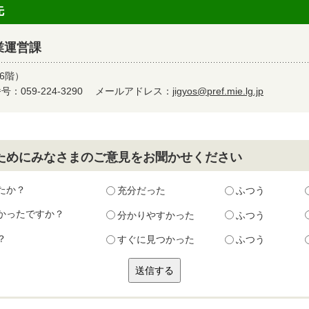
先
業運営課
6階）
：059-224-3290
メールアドレス：
jigyos@pref.mie.lg.jp
ためにみなさまのご意見をお聞かせください
たか？
充分だった
ふつう
かったですか？
分かりやすかった
ふつう
？
すぐに見つかった
ふつう