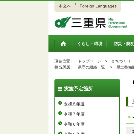
本文へ
Foreign Languages
三重県公式ウェブサイト
くらし・環境
防災・防
トップペ
ージ
現在位置：
トップページ
>
まちづくり
担当所属：
県庁の組織一覧 >
県土整備
実施予定箇所
令和８年度
令和７年度
令和６年度