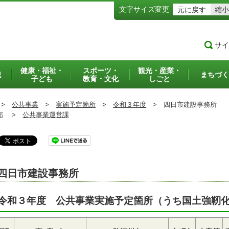
文字サイズ変更
元に戻す
縮小
サイ
健康・福祉・
スポーツ・
観光・産業・
犯
まちづく
子ども
教育・文化
しごと
>
公共事業
>
実施予定箇所
>
令和３年度
>
四日市建設事務所
部
>
公共事業運営課
四日市建設事務所
令和３年度 公共事業実施予定箇所（うち国土強靭