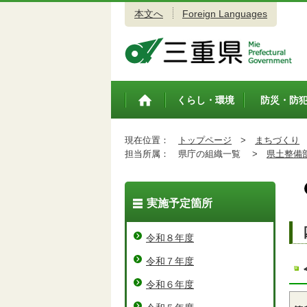
本文へ
Foreign Languages
三重県公式ウェブサイト
くらし・環境
防災・防
トップペ
ージ
現在位置：
トップページ
>
まちづくり
担当所属：
県庁の組織一覧 >
県土整備
実施予定箇所
令和８年度
令和７年度
令和６年度