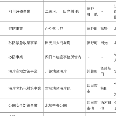
菰野
河川改修事業
二級河川 田光川 他
－
町 他
砂防事業
かや落し谷
菰野町
菰野
砂防緊急改築事業
田光川大門堰堤
菰野町
田光
砂防事業
四日市建設事務所管内
－
－
亀崎新
海岸高潮対策事業
川越地区海岸
川越町
田
四日市
海岸老朽化対策事業
吉崎地区海岸他
楠町
市
四日市
西村町
公園安全対策事業
北勢中央公園
市他
他