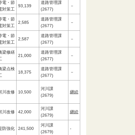
停電・節
道路管理課
93,139
－
電対策工
(2677)
停電・節
道路管理課
2,585
－
電対策工
(2677)
停電・節
道路管理課
2,587
－
電対策工
(2677)
橋梁修繕
道路管理課
21,000
－
工
(2677)
橋梁点検
道路管理課
18,375
－
工
(2677)
河川課
河川改修
10,500
継続
(2679)
河川課
河川改修
42,000
継続
(2679)
河川課
堤防強化
241,500
-
(2679)