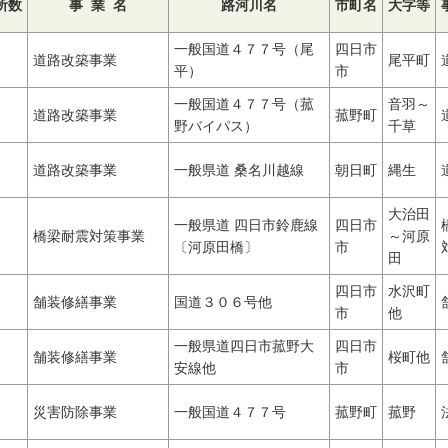
所数
事 業 名
路河川名
市町名
大字等
一般国道４７７号（尾
四日市
道路改築事業
尾平町
平）
市
一般国道４７７号（菰
音羽～
道路改築事業
菰野町
野バイパス）
千草
道路改築事業
一般県道 桑名川越線
朝日町
縄生
大治田
一般県道 四日市鈴鹿線
四日市
橋梁耐震対策事業
～河原
〔河原田橋〕
市
田
四日市
水沢町
舗装修繕事業
国道３０６号他
市
他
一般県道四日市菰野大
四日市
舗装修繕事業
桜町他
安線他
市
災害防除事業
一般国道４７７号
菰野町
菰野