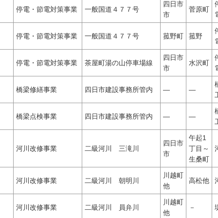
四日市
停電・節電対策事業
一般国道４７７号
菅原町
市
停電・節電対策事業
一般国道４７７号
菰野町
菰野
四日市
停電・節電対策事業
茶屋町湯の山停車場線
水沢町
市
橋梁修繕事業
四日市建設事務所管内
―
―
橋梁点検事業
四日市建設事務所管内
―
―
午起1
四日市
河川改修事業
二級河川 三滝川
丁目～
市
生桑町
川越町
河川改修事業
二級河川 朝明川
高松他
他
川越町
河川改修事業
二級河川 員弁川
－
他