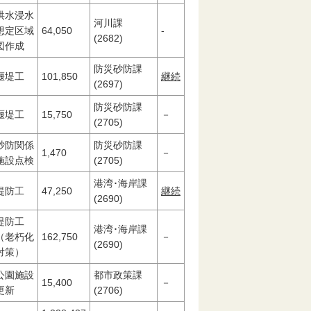
洪水浸水
河川課
想定区域
64,050
-
(2682)
図作成
防災砂防課
堰堤工
101,850
継続
(2697)
防災砂防課
堰堤工
15,750
－
(2705)
砂防関係
防災砂防課
1,470
－
施設点検
(2705)
港湾･海岸課
堤防工
47,250
継続
(2690)
堤防工
港湾･海岸課
（老朽化
162,750
－
(2690)
対策）
公園施設
都市政策課
15,400
－
更新
(2706)