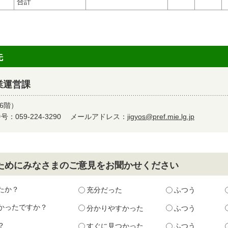
合計
先
業運営課
6階）
：059-224-3290
メールアドレス：
jigyos@pref.mie.lg.jp
ためにみなさまのご意見をお聞かせください
たか？
充分だった
ふつう
かったですか？
分かりやすかった
ふつう
？
すぐに見つかった
ふつう