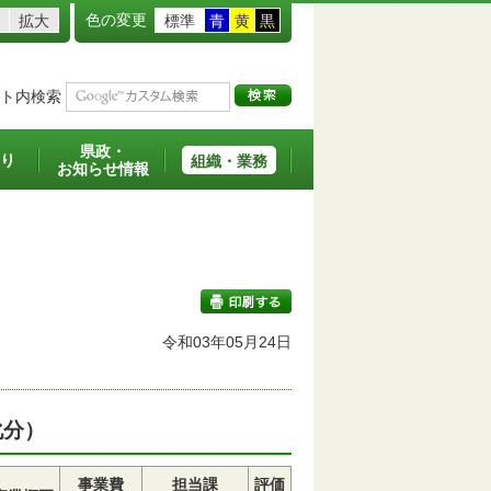
色の変更
拡大
標準
青
黄
黒
ト内検索
県政・
り
組織・業務
お知らせ情報
令和03年05月24日
印刷する
化分）
事業費
担当課
評価