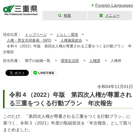
Foreign Languages
検索
メニュー
三重県公式ウェブ
サイト
現在位置：
トップページ
>
くらし・環境
>
人権・男女共同参画・NPO
>
人権施策総合
>
令和４（2022）年版 第四次人権が尊重される三重をつくる行動プラン 年
次報告
担当所属：
県庁の組織一覧 >
環境生活部
>
人権課
>
人権班
令和04年11月01日
令和４（2022）年版 第四次人権が尊重され
る三重をつくる行動プラン 年次報告
このたび、「第四次人権が尊重される三重をつくる行動プラン」に
基づく、令和３（2021）年度の取組状況を「年次報告」として取り
まとめました。