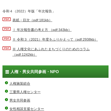
令和４（2022）年版「年次報告」
表紙・目次（pdf:181kb）
Ⅰ 年次報告書の考え方 （pdf:343kb）
Ⅱ 令和３（2021）年度をふりかえって（pdf:2938kb）
Ⅲ 人権文化にあふれたまちづくりのためのコラム
（pdf:1242kb）
人権・男女共同参画・NPO
人権施策総合
三重県人権センター
男女共同参画
女性相談支援センター