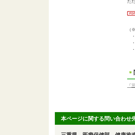
た
（
・
・
・
「
本ページに関する問い合わせ
三重県 医療保健部 健康推