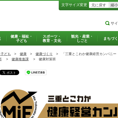
文字サイズ変更
元に戻す
縮小
サイ
健康・福祉・
スポーツ・
観光・産業・
犯
まちづく
子ども
教育・文化
しごと
・子ども
>
健康
>
健康づくり
>
「三重とこわか健康経営カンパニー
部
>
健康推進課
>
健康対策班