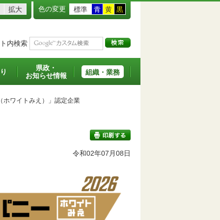
色の変更
拡大
標準
青
黄
黒
ト内検索
県政・
り
組織・業務
お知らせ情報
（ホワイトみえ）」認定企業
令和02年07月08日
印刷する