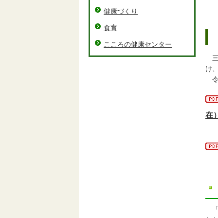
健康づくり
食育
こころの健康センター
三
け
令
在
（
「