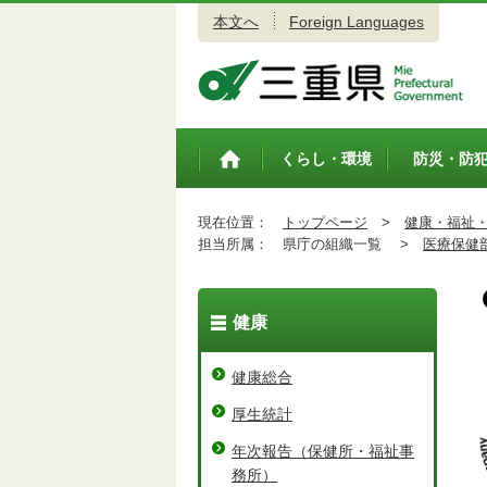
本文へ
Foreign Languages
三重県公式ウェブサイト
くらし・環境
防災・防
トップペ
ージ
現在位置：
トップページ
>
健康・福祉
担当所属：
県庁の組織一覧 >
医療保健
健康
健康総合
厚生統計
年次報告（保健所・福祉事
務所）