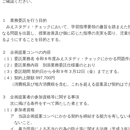
ご確認ください。
１ 業務委託を行う目的
みえスタディ・チェックにおいて、学習指導要領の趣旨を踏まえた
なる問題を出題し、授業改善及び個に応じた指導の充実を図り、児童
るようにすることを目的とする。
２ 企画提案コンペの内容
（１）委託業務名 令和８年度みえスタディ・チェックにかかる問題作
（２）委託業務内容 別添業務委託仕様書のとおり
（３）委託期間 契約日から令和９年３月12日（金）までとする。
（４）契約上限額 997,700円
（消費税及び地方消費税を含む。これを超える提案及び契約はで
３ 企画提案者の参加資格等に関する事項
次に掲げる条件をすべて満たした者とする。
（１）参加者資格
ア 当該企画提案コンペにかかる契約を締結する能力を有しない者
ないこと。
イ 暴力団員による不当な行為の防止等に関する法律（平成３年法律