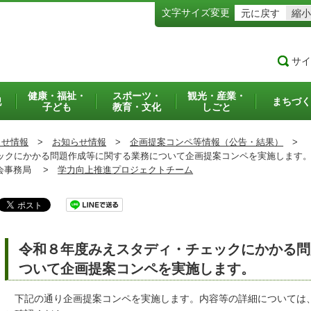
文字サイズ変更
元に戻す
縮小
サイ
健康・福祉・
スポーツ・
観光・産業・
犯
まちづく
子ども
教育・文化
しごと
らせ情報
>
お知らせ情報
>
企画提案コンペ等情報（公告・結果）
>
クにかかる問題作成等に関する業務について企画提案コンペを実施します
事務局 >
学力向上推進プロジェクトチーム
令和８年度みえスタディ・チェックにかかる問
ついて企画提案コンペを実施します。
下記の通り企画提案コンペを実施します。内容等の詳細については