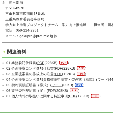
５ 担当部局
〒514-8570
三重県津市広明町13番地
三重県教育委員会事務局
学力向上推進プロジェクトチーム 学力向上推進班 担当者：川
電話：059-224-2931
メール：gakupro@pref.mie.lg.jp
関連資料
01 業務委託仕様書(
PDF
(223KB)
)
02 企画提案コンペ参加仕様書(
PDF
(225KB)
)
03 企画提案書の作成上の注意(
PDF
(112KB)
)
04 企画提案コンペ参加資格確認申請書・委任状（様式）(
ワード
(4
05 契約実績証明書（様式）(
ワード
(65KB)
)
06 業務委託契約書（案）(
PDF
(208KB)
)
07 個人情報の取扱いに関する特記事項(
PDF
(175KB)
)