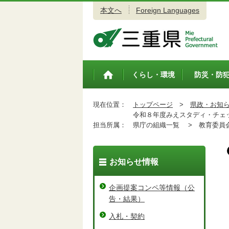
本文へ
Foreign Languages
三重県公式ウェブサイト
くらし・環境
防災・防
トップペ
ージ
現在位置：
トップページ
>
県政・お知
令和８年度みえスタディ・チェッ
担当所属：
県庁の組織一覧 >
教育委員会
お知らせ情報
企画提案コンペ等情報（公
告・結果）
入札・契約