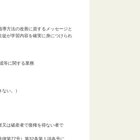
指導方法の改善に資するメッセージと
生徒が学習内容を確実に身につけられ
成等に関する業務
きない。）
又は破産者で復権を得ない者で
第77号）第32条第１項各号に