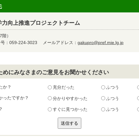
先
学力向上推進プロジェクトチーム
7階）
：059-224-3023
メールアドレス：
gakupro@pref.mie.lg.jp
ためにみなさまのご意見をお聞かせください
たか？
充分だった
ふつう
かったですか？
分かりやすかった
ふつう
？
すぐに見つかった
ふつう