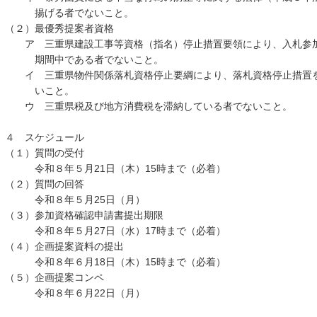
揚げる者でないこと。
（２）最優秀提案者資格
ア 三重県建設工事等資格（指名）停止措置要領により、入札参加
期間中である者でないこと。
イ 三重県物件関係落札資格停止要綱により、落札資格停止措置を
いこと。
ウ 三重県税及び地方消費税を滞納している者でないこと。
４ スケジュール
（１）質問の受付
令和８年５月21日（木）15時まで（必着）
（２）質問の回答
令和８年５月25日（月）
（３）参加資格確認申請書提出期限
令和８年５月27日（水）17時まで（必着）
（４）企画提案資料の提出
令和８年６月18日（木）15時まで（必着）
（５）企画提案コンペ
令和８年６月22日（月）