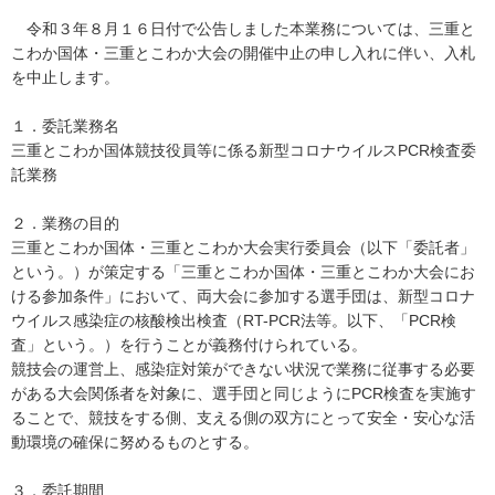
令和３年８月１６日付で公告しました本業務については、三重と
こわか国体・三重とこわか大会の開催中止の申し入れに伴い、入札
を中止します。
１．委託業務名
三重とこわか国体競技役員等に係る新型コロナウイルスPCR検査委
託業務
２．業務の目的
三重とこわか国体・三重とこわか大会実行委員会（以下「委託者」
という。）が策定する「三重とこわか国体・三重とこわか大会にお
ける参加条件」において、両大会に参加する選手団は、新型コロナ
ウイルス感染症の核酸検出検査（RT-PCR法等。以下、「PCR検
査」という。）を行うことが義務付けられている。
競技会の運営上、感染症対策ができない状況で業務に従事する必要
がある大会関係者を対象に、選手団と同じようにPCR検査を実施す
ることで、競技をする側、支える側の双方にとって安全・安心な活
動環境の確保に努めるものとする。
３．委託期間