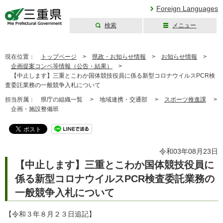
Foreign Languages
検索
メニュー
三重県公式ウェブ
サイト
現在位置：
トップページ
>
県政・お知らせ情報
>
お知らせ情報
>
企画提案コンペ等情報（公告・結果）
>
【中止します】三重とこわか国体競技役員に係る新型コロナウイルスPCR検
査委託業務の一般競争入札について
担当所属：
県庁の組織一覧 >
地域連携・交通部 >
スポーツ推進課
>
企画・施設整備班
令和03年08月23日
【中止します】三重とこわか国体競技役員に
係る新型コロナウイルスPCR検査委託業務の
一般競争入札について
【令和３年８月２３日追記】