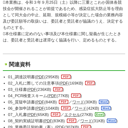
本業務は、令和３年９月25日（土）以降に三重とこわか国体各競
技会が開催されることが前提であるため、感染症拡大防止等を理由
として同大会の中止、延期、規模縮小等が決定した場合の業務内容
及び委託額等の取扱いは、委託者と受託者が協議のうえ、決定する
ものとする。
本仕様書に定めのない事項及び本仕様書に関し疑義が生じたとき
は、委託者と受託者は遅滞なく協議を行い、定めるものとする。
関連資料
01_調達説明書(
PDF
(295KB)
)
02_入札に際しての注意事項(
PDF
(169KB)
)
03_仕様書(
PDF
(236KB)
)
04_PCR検査スキーム(
PDF
(77KB)
)
05_質疑申請書(
PDF
(84KB)
／
ワード
(30KB)
)
06_参加申請書(
PDF
(104KB)
／
ワード
(42KB)
)
07_入札書(
PDF
(65KB)
／
エクセル
(27KB)
)
08_契約実績証明書(
PDF
(83KB)
／
ワード
(31KB)
)
09_業務委託契約書（案）(
PDF
(307KB)
)