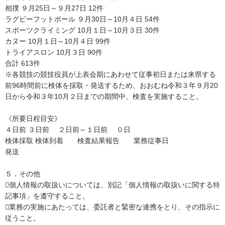
相撲 ９月25日～９月27日 12件
ラグビーフットボール ９月30日～10月４日 54件
スポーツクライミング 10月１日～10月３日 30件
カヌー 10月１日～10月４日 99件
トライアスロン 10月３日 90件
合計 613件
※各競技の競技役員が上表会期にあわせて従事初日または来県する
前96時間前に検体を採取・発送するため、おおむね令和３年９月20
日から令和３年10月２日までの期間中、検査を実施すること。
《所要日程目安》
４日前 ３日前 ２日前～１日前 ０日
検体採取 検体到着 検査結果報告 業務従事日
発送
５．その他
個人情報の取扱いについては、別記「個人情報の取扱いに関する特
記事項」を遵守すること。
業務の実施にあたっては、委託者と緊密な連携をとり、その指示に
従うこと。