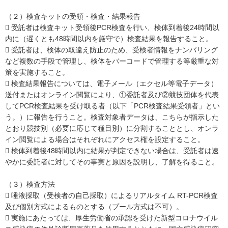
（２）検査キットの受領・検査・結果報告
 受託者は検査キット受領後PCR検査を行い、検体到着後24時間以
内に（遅くとも48時間以内を厳守で）検査結果を報告すること。
 受託者は、検体の取違え防止のため、受検者情報をナンバリング
など複数の手段で管理し、検体をバーコードで管理する等厳重な対
策を実施すること。
 検査結果報告については、電子メール（エクセル等電子データ）
送付またはオンライン閲覧により、①委託者及び②競技団体を代表
してPCR検査結果を受け取る者（以下「PCR検査結果受領者」とい
う。）に報告を行うこと。検査対象者データは、こちらが指示した
とおり競技別（必要に応じて種目別）に分割することとし、オンラ
イン閲覧による場合はそれぞれにアクセス権を設定すること。
 検体到着後48時間以内に結果が判定できない場合は、受託者は速
やかに委託者に対してその事実と原因を説明し、了解を得ること。
（３）検査方法
 唾液採取（受検者の自己採取）によるリアルタイム RT-PCR検査
及び個別方式によるものとする（プール方式は不可）。
 実施にあたっては、厚生労働省の承認を受けた新型コロナウイル