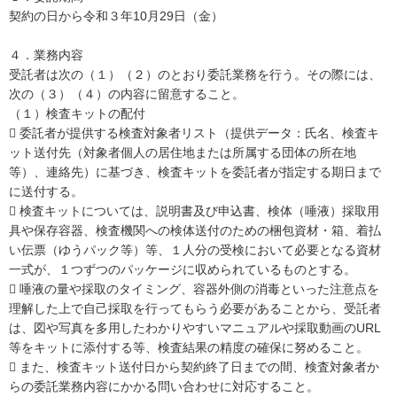
契約の日から令和３年10月29日（金）
４．業務内容
受託者は次の（１）（２）のとおり委託業務を行う。その際には、
次の（３）（４）の内容に留意すること。
（１）検査キットの配付
 委託者が提供する検査対象者リスト（提供データ：氏名、検査キ
ット送付先（対象者個人の居住地または所属する団体の所在地
等）、連絡先）に基づき、検査キットを委託者が指定する期日まで
に送付する。
 検査キットについては、説明書及び申込書、検体（唾液）採取用
具や保存容器、検査機関への検体送付のための梱包資材・箱、着払
い伝票（ゆうパック等）等、１人分の受検において必要となる資材
一式が、１つずつのパッケージに収められているものとする。
 唾液の量や採取のタイミング、容器外側の消毒といった注意点を
理解した上で自己採取を行ってもらう必要があることから、受託者
は、図や写真を多用したわかりやすいマニュアルや採取動画のURL
等をキットに添付する等、検査結果の精度の確保に努めること。
 また、検査キット送付日から契約終了日までの間、検査対象者か
らの委託業務内容にかかる問い合わせに対応すること。