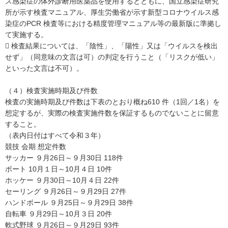
ス感染症の体外診断用医薬品を使用するとともに、国立感染症研究
所が示す検査マニュアル、厚生労働省が示す新型コロナウイルス感
染症のPCR 検査等における精度管理マニュアル等の最新版に準拠し
て実施する。
 検査結果については、「陰性」、「陽性」又は「ウイルスを検出
せず」（同意味の文言は可）の判定を行うこと（「リスクが低い」
といった文言は不可）。
（４）検査実施時期及び件数
検査の実施時期及び件数は下表のとおり概ね610 件（1回／1名）を
想定するが、実際の検査実施件数を保証するものでないことに留意
すること。
（表内日付はすべて令和３年）
競技 会期 想定件数
サッカー ９月26日～９月30日 118件
ボート 10月１日～10月４日 10件
ホッケー ９月30日～10月４日 22件
セーリング ９月26日～９月29日 27件
ハンドボール ９月25日～９月29日 38件
自転車 ９月29日～10月３日 20件
軟式野球 ９月26日～９月29日 93件