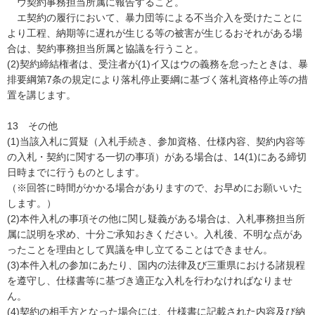
ウ契約事務担当所属に報告すること。
エ契約の履行において、暴力団等による不当介入を受けたことに
より工程、納期等に遅れが生じる等の被害が生じるおそれがある場
合は、契約事務担当所属と協議を行うこと。
(2)契約締結権者は、受注者が(1)イ又はウの義務を怠ったときは、暴
排要綱第7条の規定により落札停止要綱に基づく落札資格停止等の措
置を講じます。
13 その他
(1)当該入札に質疑（入札手続き、参加資格、仕様内容、契約内容等
の入札・契約に関する一切の事項）がある場合は、14(1)にある締切
日時までに行うものとします。
（※回答に時間がかかる場合がありますので、お早めにお願いいた
します。）
(2)本件入札の事項その他に関し疑義がある場合は、入札事務担当所
属に説明を求め、十分ご承知おきください。入札後、不明な点があ
ったことを理由として異議を申し立てることはできません。
(3)本件入札の参加にあたり、国内の法律及び三重県における諸規程
を遵守し、仕様書等に基づき適正な入札を行わなければなりませ
ん。
(4)契約の相手方となった場合には、仕様書に記載された内容及び納