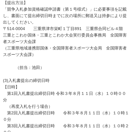
【提出方法】
「競争入札参加資格確認申請書（第１号様式）」に必要事項を記載
し、書面にて提出締切日時までに次の場所に郵送又は持参により提
出してください。
〒514‐0004 三重県津市栄町１丁目891 三重県合同ビル４階
三重とこわか国体・三重とこわか大会実行委員会事務局 全国障害
者スポーツ大会課
（三重県地域連携部国体・全国障害者スポーツ大会局 全国障害者
スポーツ大会課）
（担当：池田）
(3)入札書提出の締切日時
【日時】
第1回入札書提出締切日時 令和３年８月１１日（水）１０時００
分
（再度入札を行う場合）
第2回入札書提出締切日時 令和３年８月１１日（水）１０時１
０分
第3回入札書提出締切日時 令和３年８月１１日（水）１０時２