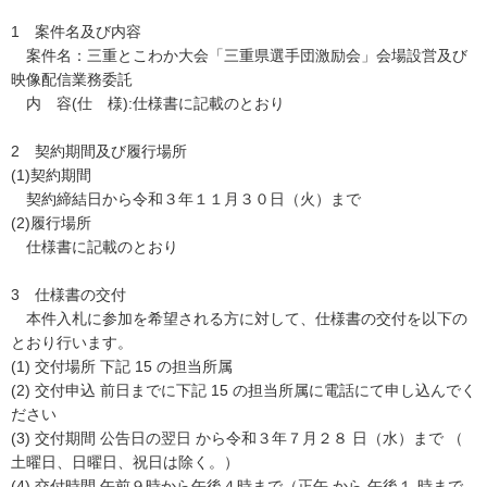
1 案件名及び内容
案件名：三重とこわか大会「三重県選手団激励会」会場設営及び
映像配信業務委託
内 容(仕 様):仕様書に記載のとおり
2 契約期間及び履行場所
(1)契約期間
契約締結日から令和３年１１月３０日（火）まで
(2)履行場所
仕様書に記載のとおり
3 仕様書の交付
本件入札に参加を希望される方に対して、仕様書の交付を以下の
とおり行います。
(1) 交付場所 下記 15 の担当所属
(2) 交付申込 前日までに下記 15 の担当所属に電話にて申し込んでく
ださい
(3) 交付期間 公告日の翌日 から令和３年７月２８ 日（水）まで （
土曜日、日曜日、祝日は除く。）
(4) 交付時間 午前９時から午後４時まで（正午 から 午後１ 時まで