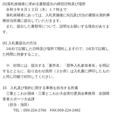
(5)落札候補者に求める書類提出の締切日時及び場所
令和３年８月１２日（木）１７時まで
落札候補者にあっては、入札実施後に5(2)及び(3)の書類を契約事
務担当所属に提出していただきます。
また、提出した書類等について、説明をお願いする場合がありま
す。
(6) 入札書提出の方法
14(4)で記載した日時及び場所で開札しますので、14(3)で記載し
た時間に持参すること。
※ 封筒には、提出する「案件名」「競争入札参加者名」を明記
するとともに、貼り合わせ箇所（２か所）は入札書に押印したもの
と同じ印鑑で封印してください。
15 入札及び契約に関する事務を担当する所属
三重とこわか国体・三重とこわか大会実行委員会事務局 全国障
害者スポーツ大会課
（担当：池田）
TEL：059-224-2766 FAX:059-224-2482