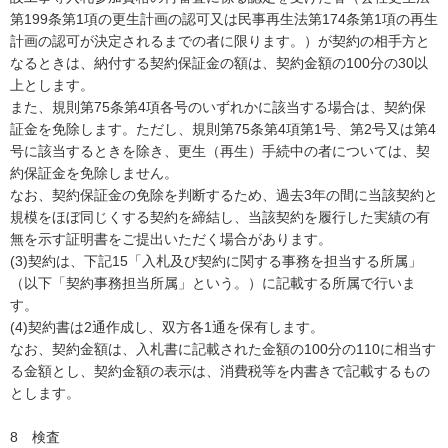
第199条第1項の更生計画の認可又は民事再生法第174条第1項の再生
計画の認可が決定されるまでの者に限ります。）が契約の相手方と
なるときは、納付する契約保証金の額は、契約金額の100分の30以
上とします。
また、規則第75条第4項各号のいずれかに該当する場合は、契約保
証金を免除します。ただし、規則第75条第4項第1号、第2号又は第4
号に該当するときを除き、更生（再生）手続中の者については、契
約保証金を免除しません。
なお、契約保証金の免除を判断するため、過去3年の間に当該契約と
規模をほぼ同じくする契約を締結し、当該契約を履行した実績の有
無を示す証明書をご提出いただく場合があります。
(3)契約は、下記15「入札及び契約に関する事務を担当する所属」
（以下「契約事務担当所属」という。）に記載する所属で行いま
す。
(4)契約書は2通作成し、双方各1通を保有します。
なお、契約金額は、入札書に記載された金額の100分の110に相当す
る金額とし、契約金額の表示は、消費税等を内書きで記載するもの
とします。
8 検査