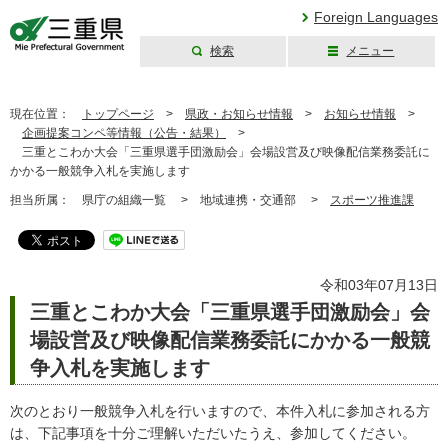
Foreign Languages
検索
メニュー
三重県公式ウェブ
サイト
現在位置：
トップページ
>
県政・お知らせ情報
>
お知らせ情報
>
企画提案コンペ等情報（公告・結果）
>
三重とこわか大会「三重県選手団激励会」会場設営及び映像配信業務委託に
かかる一般競争入札を実施します
担当所属：
県庁の組織一覧 >
地域連携・交通部 >
スポーツ推進課
令和03年07月13日
三重とこわか大会「三重県選手団激励会」会
場設営及び映像配信業務委託にかかる一般競
争入札を実施します
次のとおり一般競争入札を行いますので、本件入札に参加される方
は、下記事項を十分ご理解いただいたうえ、参加してください。