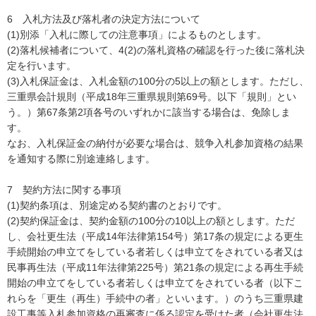
6 入札方法及び落札者の決定方法について
(1)別添「入札に際しての注意事項」によるものとします。
(2)落札候補者について、4(2)の落札資格の確認を行った後に落札決
定を行います。
(3)入札保証金は、入札金額の100分の5以上の額とします。ただし、
三重県会計規則（平成18年三重県規則第69号。以下「規則」とい
う。）第67条第2項各号のいずれかに該当する場合は、免除しま
す。
なお、入札保証金の納付が必要な場合は、競争入札参加資格の結果
を通知する際に別途連絡します。
7 契約方法に関する事項
(1)契約条項は、別途定める契約書のとおりです。
(2)契約保証金は、契約金額の100分の10以上の額とします。ただ
し、会社更生法（平成14年法律第154号）第17条の規定による更生
手続開始の申立てをしている者若しくは申立てをされている者又は
民事再生法（平成11年法律第225号）第21条の規定による再生手続
開始の申立てをしている者若しくは申立てをされている者（以下こ
れらを「更生（再生）手続中の者」といいます。）のうち三重県建
設工事等入札参加資格の再審査に係る認定を受けた者（会社更生法