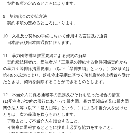
契約条項の定めるところによります。
9 契約代金の支払方法
契約条項の定めるところによります。
10 入札及び契約の手続において使用する言語及び通貨
日本語及び日本国通貨に限ります。
11 暴力団等排除措置要綱による契約の解除
契約締結権者は、受注者が「三重県の締結する物件関係契約から
の暴力団等排除措置要綱」（以下「暴排要綱」という。）第3条又は
第4条の規定により、落札停止要綱に基づく落札資格停止措置を受け
たときは、契約を解除することができるものとします。
12 不当介入に係る通報等の義務及びそれを怠った場合の措置
(1)受注者が契約の履行にあたって暴力団、暴力団関係者又は暴力団
関係法人等（以下「暴力団等」という。）による不当介入を受けた
ときは、次の義務を負うものとします。
ア断固として不当介入を拒否すること。
イ警察に通報するとともに捜査上必要な協力をすること。