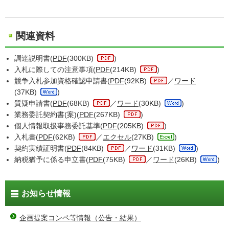
関連資料
調達説明書(
PDF
(300KB)
)
入札に際しての注意事項(
PDF
(214KB)
)
競争入札参加資格確認申請書(
PDF
(92KB)
／
ワード
(37KB)
)
質疑申請書(
PDF
(68KB)
／
ワード
(30KB)
)
業務委託契約書(案)(
PDF
(267KB)
)
個人情報取扱事務委託基準(
PDF
(205KB)
)
入札書(
PDF
(62KB)
／
エクセル
(27KB)
)
契約実績証明書(
PDF
(84KB)
／
ワード
(31KB)
)
納税猶予に係る申立書(
PDF
(75KB)
／
ワード
(26KB)
)
お知らせ情報
企画提案コンペ等情報（公告・結果）