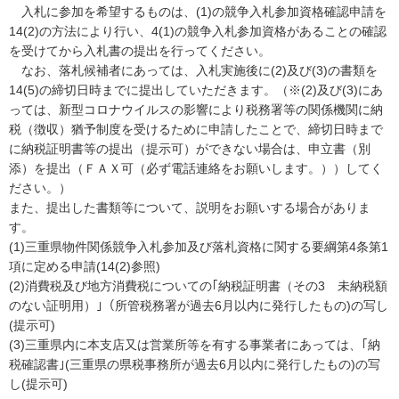
入札に参加を希望するものは、(1)の競争入札参加資格確認申請を
14(2)の方法により行い、4(1)の競争入札参加資格があることの確認
を受けてから入札書の提出を行ってください。
なお、落札候補者にあっては、入札実施後に(2)及び(3)の書類を
14(5)の締切日時までに提出していただきます。（※(2)及び(3)にあ
っては、新型コロナウイルスの影響により税務署等の関係機関に納
税（徴収）猶予制度を受けるために申請したことで、締切日時まで
に納税証明書等の提出（提示可）ができない場合は、申立書（別
添）を提出（ＦＡＸ可（必ず電話連絡をお願いします。））してく
ださい。）
また、提出した書類等について、説明をお願いする場合がありま
す。
(1)三重県物件関係競争入札参加及び落札資格に関する要綱第4条第1
項に定める申請(14(2)参照)
(2)消費税及び地方消費税についての｢納税証明書（その3 未納税額
のない証明用）｣（所管税務署が過去6月以内に発行したもの)の写し
(提示可)
(3)三重県内に本支店又は営業所等を有する事業者にあっては、｢納
税確認書｣(三重県の県税事務所が過去6月以内に発行したもの)の写
し(提示可)