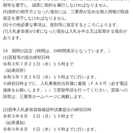
期等を遵守し、誠実に契約を履行しなければなりません。
(5)契約の相手方となった場合には、三重県が定める個人情報の取扱
規定を遵守しなければなりません。
(6)その他必要な事項は、規則等に規定するところによります。
(7)入札参加者が1者になった場合は入札を中止又は延期する場合が
あります。
14 期間の設定（時間は、24時間表示となっています。）
(1)質疑等の提出締切日時
令和３年７月２１日（水）１５時まで
《結果回答》
令和３年７月２８日（水）１５時までに行います。
※締切日時までに、入札事務担当所属に書面（ＦＡＸ可（必ず電話
連絡をお願いします。））で質疑申請を行ってください。質疑への
回答は、三重県ホームページに掲載します。
(2)競争入札参加資格確認申請書提出の締切日時
令和３年８月 ２日（月）１５時まで
《結果通知》
令和３年８月 ５日（木）１５時までに行います。