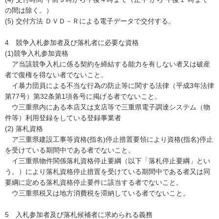
の間は除く。）
(5) 交付方法 ＤＶＤ－Ｒによる電子データで交付する。
4 競争入札参加者及び落札者に必要な資格
(1)競争入札参加資格
ア当該競争入札に係る契約を締結する能力を有しない者又は破産
者で復権を得ない者でないこと。
イ暴力団員による不当な行為の防止等に関する法律（平成3年法律
第77号）第32条第1項各号に掲げる者でないこと。
ウ三重県内にある本店又は支店等で三重県電子調達システム（物
件等）利用登録をしている登録事業者
(2) 落札資格
ア三重県建設工事等資格(指名)停止措置要領により資格(指名)停止
を受けている期間中である者でないこと。
イ三重県物件関係落札資格停止要綱（以下「落札停止要綱」とい
う。）により落札資格停止措置を受けている期間中である者又は同
要綱に定める落札資格停止要件に該当する者でないこと。
ウ三重県税又は地方消費税を滞納している者でないこと。
5 入札参加者及び落札候補者に求められる義務