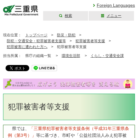
Foreign Languages
検索
メニュー
三重県公式ウェブ
サイト
現在位置：
トップページ
>
防災・防犯
>
防犯・交通安全・犯罪被害者支援等
>
犯罪被害者等支援
>
犯罪被害に遭われた方へ
>
犯罪被害者等支援
担当所属：
県庁の組織一覧 >
環境生活部
>
くらし・交通安全課
犯罪被害者等支援
県では、
「三重県犯罪被害者等支援条例（平成31年三重県条
例（第3号）」
等に基づき、市町や「公益社団法人みえ犯罪被