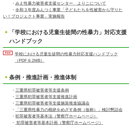
・
みえ性暴力被害者支援センター よりこについて
・
令和３年度みんつく事業「子どもたちを性被害から守りた
い！プロジェクト事業」実施報告
「学校における児童生徒間の性暴力」対応支援
ハンドブック
学校における児童生徒間の性暴力対応支援ハンドブック
（PDF:6.2MB）
条例・推進計画・推進体制
・
三重県犯罪被害者等支援条例
・
三重県犯罪被害者等支援推進計画
・
三重県犯罪被害者等支援施策推進協議会
・
「三重県性暴力の根絶をめざす条例（仮称）」検討懇話会
・
犯罪被害者等基本法（警察庁ホームページ）
・
犯罪被害者等基本計画（警察庁ホームページ）