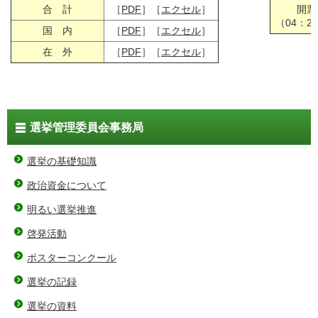
合 計
［
PDF
］［
エクセル
］
開票
（04：2
国 内
［
PDF
］［
エクセル
］
在 外
［
PDF
］［
エクセル
］
選挙管理委員会事務局
選挙の基礎知識
政治資金について
明るい選挙推進
啓発活動
ポスターコンクール
選挙の記録
選挙の資料