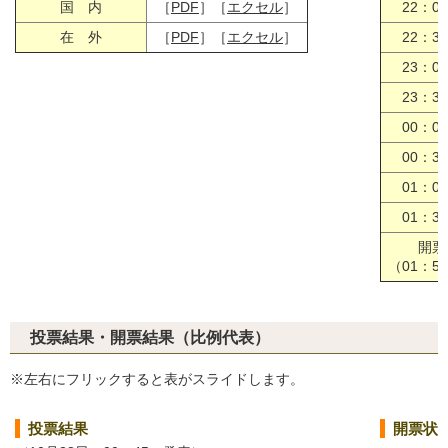
国 内
［
PDF
］［
エクセル
］
22：0
在 外
［
PDF
］［
エクセル
］
22：3
23：0
23：3
00：0
00：3
01：0
01：3
開票
（01：5
投票結果・開票結果（比例代表）
※左右にフリックすると表がスライドします。
投票結果
開票状