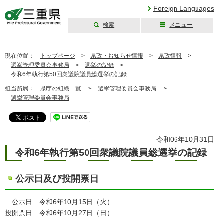
Foreign Languages
検索
メニュー
三重県公式ウェブ
サイト
現在位置：
トップページ
>
県政・お知らせ情報
>
県政情報
>
選挙管理委員会事務局
>
選挙の記録
>
令和6年執行第50回衆議院議員総選挙の記録
担当所属：
県庁の組織一覧 >
選挙管理委員会事務局 >
選挙管理委員会事務局
令和06年10月31日
令和6年執行第50回衆議院議員総選挙の記録
公示日及び投開票日
公示日 令和6年10月15日（火）
投開票日 令和6年10月27日（日）