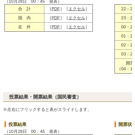
（10月28日 00：45 発表）
合 計
［
PDF
］［
エクセル
］
22：2
国 内
［
PDF
］［
エクセル
］
23：2
在 外
［
PDF
］［
エクセル
］
00：2
01：2
02：2
03：2
開票
（04：1
投票結果・開票結果（国民審査）
※左右にフリックすると表がスライドします。
投票結果
開票状
（10月28日 00：45 発表）