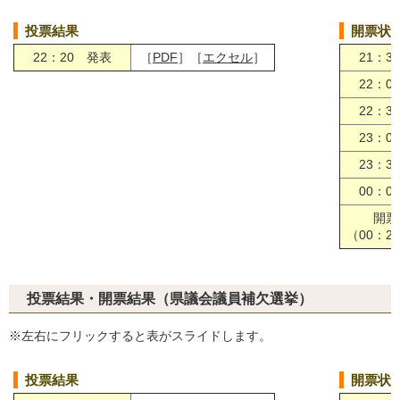
投票結果
開票状
22：20 発表
［
PDF
］［
エクセル
］
21：3
22：0
22：3
23：0
23：3
00：0
開票
（00：2
投票結果・開票結果（県議会議員補欠選挙）
※左右にフリックすると表がスライドします。
投票結果
開票状