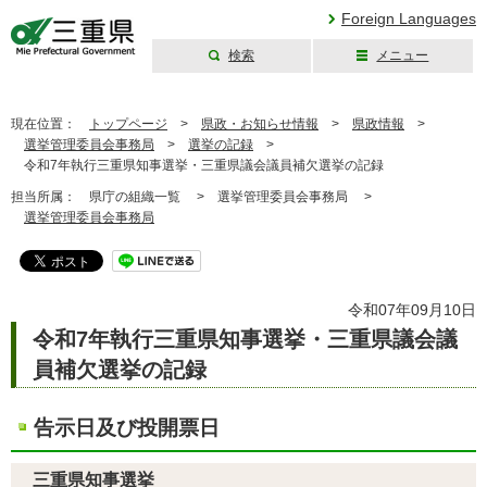
Foreign Languages
検索
メニュー
三重県公式ウェブ
サイト
現在位置：
トップページ
>
県政・お知らせ情報
>
県政情報
>
選挙管理委員会事務局
>
選挙の記録
>
令和7年執行三重県知事選挙・三重県議会議員補欠選挙の記録
担当所属：
県庁の組織一覧 >
選挙管理委員会事務局 >
選挙管理委員会事務局
令和07年09月10日
令和7年執行三重県知事選挙・三重県議会議
員補欠選挙の記録
告示日及び投開票日
三重県知事選挙