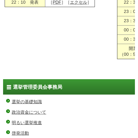
22：10 発表
［
PDF
］［
エクセル
］
22：3
23：0
23：3
00：0
00：3
開票
（00：5
選挙管理委員会事務局
選挙の基礎知識
政治資金について
明るい選挙推進
啓発活動