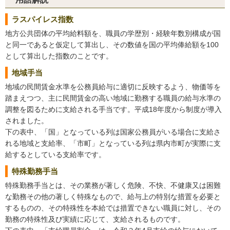
ラスパイレス指数
地方公共団体の平均給料額を、職員の学歴別・経験年数別構成が国
と同一であると仮定して算出し、その数値を国の平均俸給額を100
として算出した指数のことです。
地域手当
地域の民間賃金水準を公務員給与に適切に反映するよう、物価等を
踏まえつつ、主に民間賃金の高い地域に勤務する職員の給与水準の
調整を図るために支給される手当です。平成18年度から制度が導入
されました。
下の表中、「国」となっている列は国家公務員がいる場合に支給さ
れる地域と支給率、「市町」となっている列は県内市町が実際に支
給するとしている支給率です。
特殊勤務手当
特殊勤務手当とは、その業務が著しく危険、不快、不健康又は困難
な勤務その他の著しく特殊なもので、給与上の特別な措置を必要と
するものの、その特殊性を本給では措置できない職員に対し、その
勤務の特殊性及び実績に応じて、支給されるものです。