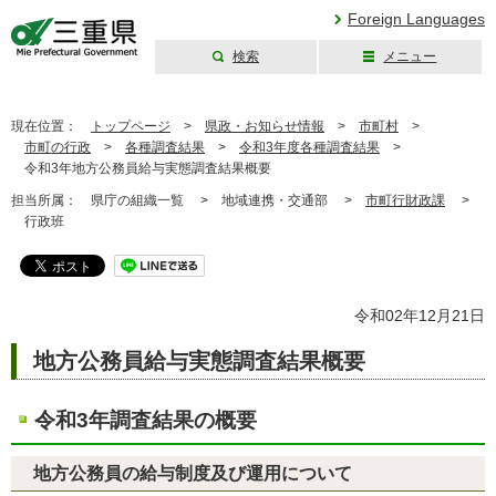
Foreign Languages
検索
メニュー
三重県公式ウェブ
サイト
現在位置：
トップページ
>
県政・お知らせ情報
>
市町村
>
市町の行政
>
各種調査結果
>
令和3年度各種調査結果
>
令和3年地方公務員給与実態調査結果概要
担当所属：
県庁の組織一覧 >
地域連携・交通部 >
市町行財政課
>
行政班
令和02年12月21日
地方公務員給与実態調査結果概要
令和3年調査結果の概要
地方公務員の給与制度及び運用について