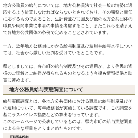
地方公務員の給与については、地方公務員法で社会一般の情勢に適
応するよう措置しなければならないとされており、その職務と責任
に応ずるものであること、生計費並びに国及び他の地方公共団体の
職員や民間事業従事者の事情を考慮すること、またこれらを踏まえ
て各地方公共団体の条例で定めることとされています。
一方、近年地方公務員にかかる給与制度及び運用や給与水準につい
ては、社会から厳しい批判を受けているところです。
県としましては、各市町の給与制度及びその運用が、より住民の皆
様のご理解とご納得が得られるものとなるよう今後も情報提供と助
言に努めます。
地方公務員給与実態調査について
給与実態調査とは、各地方公共団体における職員の給与制度及びそ
の運用について、毎年総務省が実施している調査です。この調査を
基にラスパイレス指数などの算出を行っています。
このホームページで公表しているものは、県内市町の給与実態調査
による主な項目をとりまとめたものです。
用語解説