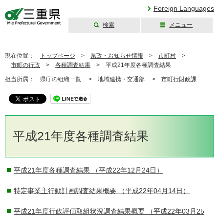
Foreign Languages
検索
メニュー
三重県公式ウェブ
サイト
現在位置：
トップページ
>
県政・お知らせ情報
>
市町村
>
市町の行政
>
各種調査結果
>
平成21年度各種調査結果
担当所属：
県庁の組織一覧 >
地域連携・交通部 >
市町行財政課
平成21年度各種調査結果
平成21年度各種調査結果
（平成22年12月24日）
特定事業主行動計画調査結果概要
（平成22年04月14日）
平成21年度行政評価取組状況調査結果概要
（平成22年03月25