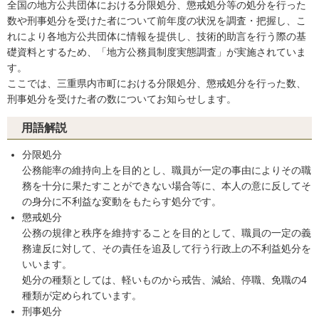
全国の地方公共団体における分限処分、懲戒処分等の処分を行った
数や刑事処分を受けた者について前年度の状況を調査・把握し、こ
れにより各地方公共団体に情報を提供し、技術的助言を行う際の基
礎資料とするため、「地方公務員制度実態調査」が実施されていま
す。
ここでは、三重県内市町における分限処分、懲戒処分を行った数、
刑事処分を受けた者の数についてお知らせします。
用語解説
分限処分
公務能率の維持向上を目的とし、職員が一定の事由によりその職
務を十分に果たすことができない場合等に、本人の意に反してそ
の身分に不利益な変動をもたらす処分です。
懲戒処分
公務の規律と秩序を維持することを目的として、職員の一定の義
務違反に対して、その責任を追及して行う行政上の不利益処分を
いいます。
処分の種類としては、軽いものから戒告、減給、停職、免職の4
種類が定められています。
刑事処分