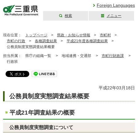
Foreign Languages
検索
メニュー
三重県公式ウェブ
サイト
現在位置：
トップページ
>
県政・お知らせ情報
>
市町村
>
市町の行政
>
各種調査結果
>
平成21年度各種調査結果
>
公務員制度実態調査結果概要
担当所属：
県庁の組織一覧 >
地域連携・交通部 >
市町行財政課
>
行政班
平成22年03月18日
公務員制度実態調査結果概要
平成21年調査結果の概要
公務員制度実態調査について