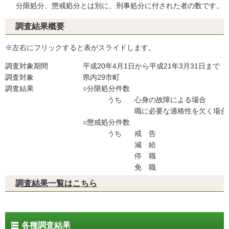
分限処分、懲戒処分とは別に、刑事処分に付された者の数です。
調査結果概要
※左右にフリックすると表がスライドします。
調査対象期間
平成20年4月1日から平成21年3月31日まで
調査対象
県内29市町
調査結果
○分限処分件数
うち
心身の故障による場合
職に必要な適格性を欠く場合
○懲戒処分件数
うち
戒 告
減 給
停 職
免 職
調査結果一覧はこちら
各種調査結果