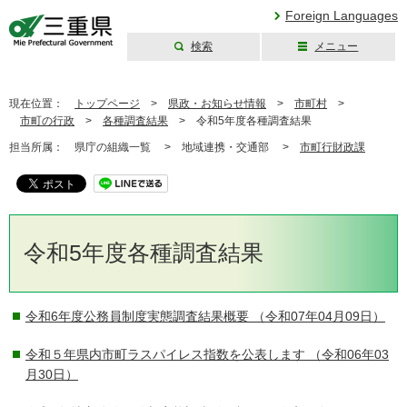
Foreign Languages
検索
メニュー
三重県公式ウェブ
サイト
現在位置：
トップページ
>
県政・お知らせ情報
>
市町村
>
市町の行政
>
各種調査結果
>
令和5年度各種調査結果
担当所属：
県庁の組織一覧 >
地域連携・交通部 >
市町行財政課
令和5年度各種調査結果
令和6年度公務員制度実態調査結果概要
（令和07年04月09日）
令和５年県内市町ラスパイレス指数を公表します
（令和06年03
月30日）