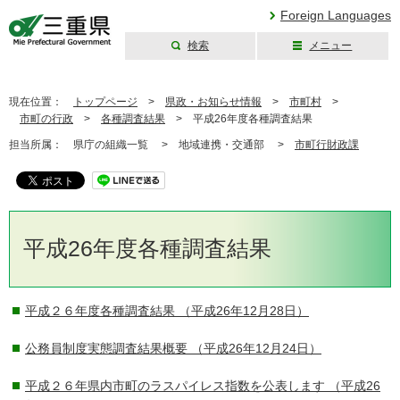
Foreign Languages
検索
メニュー
三重県公式ウェブ
サイト
現在位置：
トップページ
>
県政・お知らせ情報
>
市町村
>
市町の行政
>
各種調査結果
>
平成26年度各種調査結果
担当所属：
県庁の組織一覧 >
地域連携・交通部 >
市町行財政課
平成26年度各種調査結果
平成２６年度各種調査結果
（平成26年12月28日）
公務員制度実態調査結果概要
（平成26年12月24日）
平成２６年県内市町のラスパイレス指数を公表します
（平成26