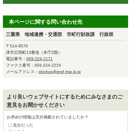
本ページに関する問い合わせ先
三重県 地域連携・交通部 市町行財政課 行政班
〒514-8570
津市広明町13番地（本庁2階）
電話番号：
059-224-2171
ファクス番号：059-224-2219
メールアドレス：
shichos@pref.mie.lg.jp
より良いウェブサイトにするためにみなさまのご
意見をお聞かせください
お求めの情報は充分掲載されていましたか？
充分だった