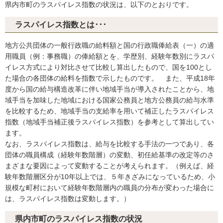
県内市町のラスパイレス指数の状況は、以下のとおりです。
ラスパイレス指数とは･･･
地方公共団体の一般行政職の給料額と国の行政職俸給表（一）の適
用職員（例：事務職）の俸給額とを、学歴別、経験年数別にラスパ
イレス方式により対比させて比較し算出したもので、国を100とし
た場合の各団体の給料を指数で示したものです。 また、平成18年
度から国の給与構造改革に伴い地域手当が導入されたことから、地
域手当を加味した地域における国家公務員と地方公務員の給与水準
を比較するため、地域手当の支給率を用いて補正したラスパイレス
指数（地域手当補正後ラスパイレス指数）を参考として算出してい
ます。
なお、ラスパイレス指数は、給与を比較する手法の一つであり、各
団体の職員構成（経験年数階層）の変動、初任給基準の改定等のさ
まざまな要因によって変動することが考えられます。（例えば、経
験年数階層区分が10年以上では、５年きざみになっているため、小
規模な町村において経験年数階層内の職員の分布が変わった場合に
は、ラスパイレス指数は変動します。）
県内市町のラスパイレス指数の状況