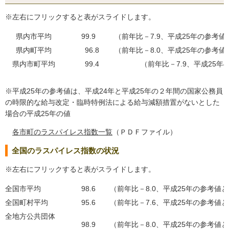
※左右にフリックすると表がスライドします。
県内市平均
99.9
（前年比－7.9、平成25年の参考値
県内町平均
96.8
（前年比－8.0、平成25年の参考値
県内市町平均
99.4
（前年比－7.9、平成25年
※平成25年の参考値は、平成24年と平成25年の２年間の国家公務員
の時限的な給与改定・臨時特例法による給与減額措置がないとした
場合の平成25年の値
各市町のラスパイレス指数一覧
（ＰＤＦファイル）
全国のラスパイレス指数の状況
※左右にフリックすると表がスライドします。
全国市平均
98.6
（前年比－8.0、平成25年の参考値と
全国町村平均
95.6
（前年比－7.6、平成25年の参考値と
全地方公共団体
98.9
（前年比－8.0、平成25年の参考値と