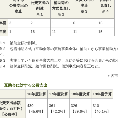
公費支出の
補助等の
公費支出の
廃止
見直し
削減
方式見直し
廃止
※３
※４
※１
※２
8年度
2
2
1
0
15
9年度
1
16
11
11
15
※１ 補助金額の削減。
※２ 包括補助方式（互助会等の実施事業全体に補助）から事業補助方
ど。
※３ 実施していた個別事業の廃止や、互助会等における会員からの掛
※４ 給付金額削減、給付回数削減、個別事業内容是正など。
＞各市
 互助会に対する公費支出
16年度決算
17年度決算
18年度決算
19年度予算
公費支出総額
430
361
326
310
単位：百万円）
【45.6%】
【42.2%】
【39.6%】
【40.1%】
【公費率】