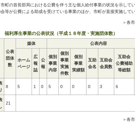
）市町の首長部局における公費を伴う主な個人給付事業の状況を示して
助会等が公費による助成を受けている事業のほか、市町が直接実施して
＞各市
 福利厚生事業の公表状況（平成１８年度・実施団体数）
媒体
公表内容
公表
個別
広
個別
個別
互助会
団体
ホーム
公
事業
互助
互助会
報
事業
事業
公費補助
数
ページ
報
実施
会名
会員数
誌
内容
実績額
等総額
件数
表
8
5
1
0
5
0
0
0
3
6
り
表
21
し
＞各市