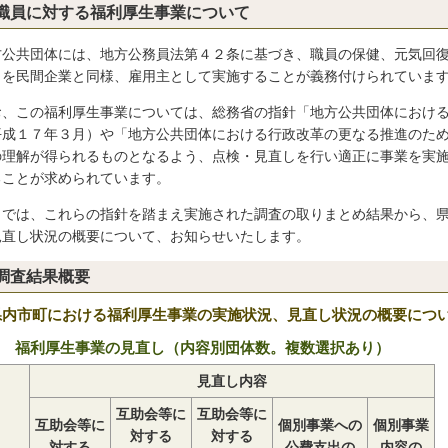
職員に対する福利厚生事業について
方公共団体には、地方公務員法第４２条に基づき、職員の保健、元気回
）を民間企業と同様、雇用主として実施することが義務付けられていま
お、この福利厚生事業については、総務省の指針「地方公共団体におけ
平成１７年３月）や「地方公共団体における行政改革の更なる推進のた
の理解が得られるものとなるよう、点検・見直しを行い適正に事業を実
ることが求められています。
こでは、これらの指針を踏まえ実施された調査の取りまとめ結果から、
見直し状況の概要について、お知らせいたします。
調査結果概要
県内市町における福利厚生事業の実施状況、見直し状況の概要につ
 福利厚生事業の見直し（内容別団体数。複数選択あり）
見直し内容
互助会等に
互助会等に
互助会等に
個別事業への
個別事業
対する
対する
対する
公費支出の
内容の