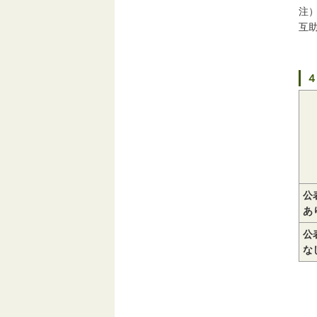
注
互
４
公
あ
公
な