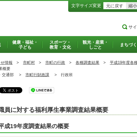
文字サイズ変更
元に戻す
縮小
サイ
健康・福祉・
スポーツ・
観光・産業・
犯
まちづく
子ども
教育・文化
しごと
らせ情報
>
市町村
>
市町の行政
>
各種調査結果
>
平成19年度各
果概要
交通部 >
市町行財政課
>
行政班
職員に対する福利厚生事業調査結果概要
平成19年度調査結果の概要