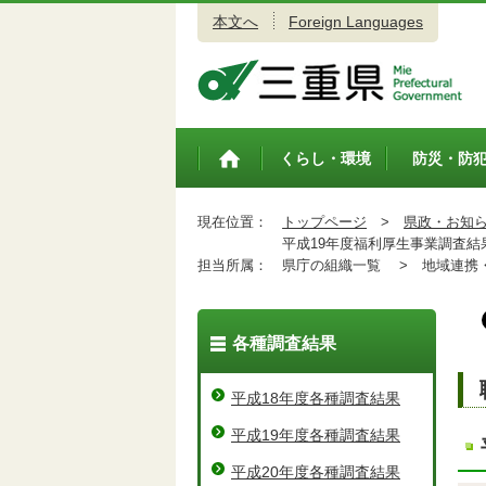
本文へ
Foreign Languages
三重県公式ウェブサイト
くらし・環境
防災・防
トップペ
ージ
現在位置：
トップページ
>
県政・お知
平成19年度福利厚生事業調査結
担当所属：
県庁の組織一覧 >
地域連携・
各種調査結果
平成18年度各種調査結果
平成19年度各種調査結果
平成20年度各種調査結果