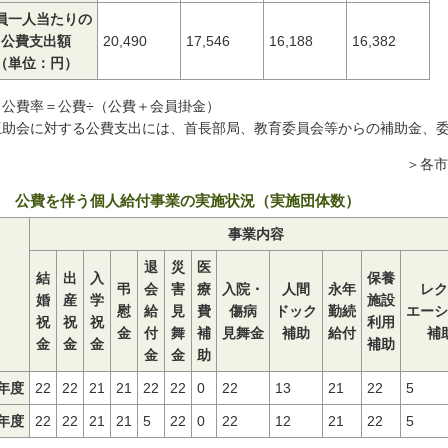
員一人当たりの
公費支出額
20,490
17,546
16,188
16,382
（単位：円）
）公費率＝公費÷（公費＋会員掛金）
助会に対する公費支出には、首長部局、教育委員会等からの補助金、委
＞各市
 公費を伴う個人給付事業の実施状況（実施団体数）
事業内容
退
災
医
結
出
入
保養
弔
会
害
療
入院・
人間
永年
レク
婚
産
学
施設
慰
給
見
費
傷病
ドック
勤続
エーシ
祝
祝
祝
利用
金
付
舞
補
見舞金
補助
給付
補
金
金
金
補助
金
金
助
8年度
22
22
21
21
22
22
0
22
13
21
22
5
9年度
22
22
21
21
5
22
0
22
12
21
22
5