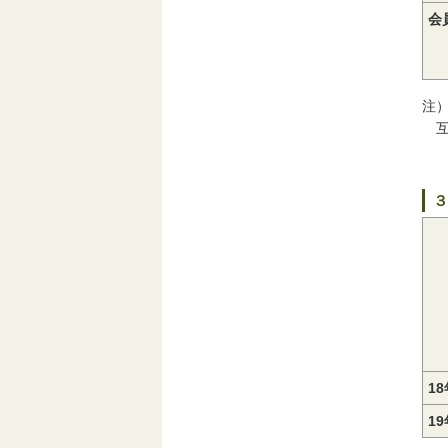
会
注
互
３
1
1