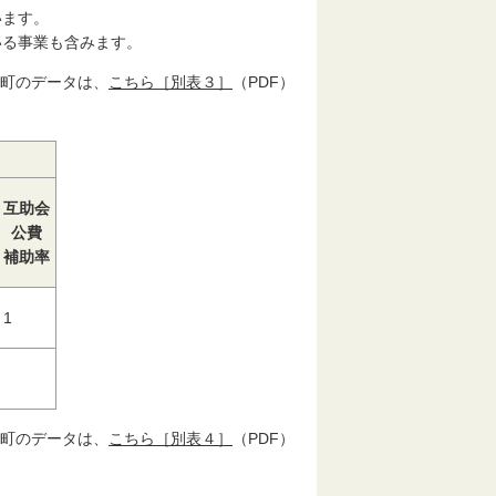
います。
いる事業も含みます。
町のデータは、
こちら［別表３］
（PDF）
互助会
公費
補助率
1
町のデータは、
こちら［別表４］
（PDF）