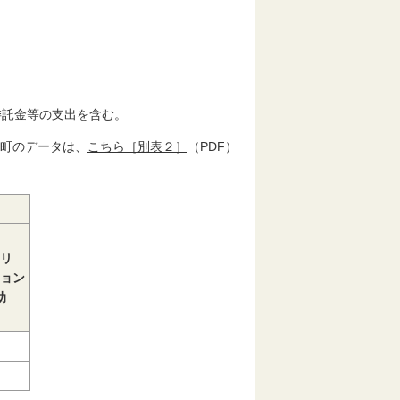
託金等の支出を含む。
町のデータは、
こちら［別表２］
（PDF）
リ
ョン
助