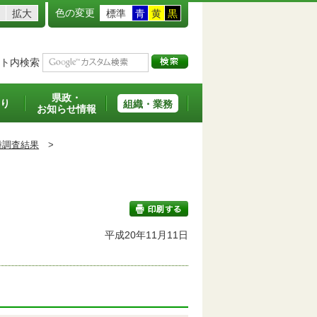
色の変更
拡大
標準
青
黄
黒
ト内検索
県政・
り
組織・業務
お知らせ情報
種調査結果
>
平成20年11月11日
印刷する