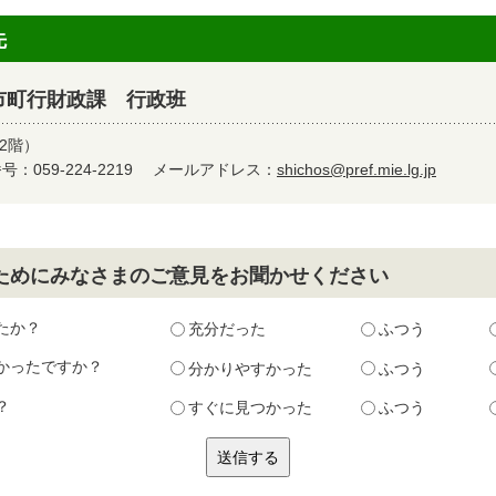
先
市町行財政課 行政班
2階）
：059-224-2219
メールアドレス：
shichos@pref.mie.lg.jp
ためにみなさまのご意見をお聞かせください
たか？
充分だった
ふつう
かったですか？
分かりやすかった
ふつう
？
すぐに見つかった
ふつう