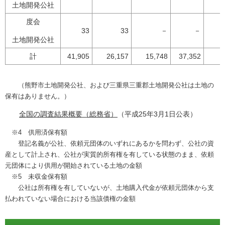
土地開発公社
度会
33
33
－
－
土地開発公社
計
41,905
26,157
15,748
37,352
8
（熊野市土地開発公社、および三重県三重郡土地開発公社は土地の
保有はありません。）
全国の調査結果概要（総務省）
（平成25年3月1日公表）
※4 供用済保有額
登記名義が公社、依頼元団体のいずれにあるかを問わず、公社の資
産として
計上され、公社
が実質的所有権を有している状態のまま、依頼
元団体により供用が開始されている土地の金額
※5 未収金保有額
公社は所有権を有していないが、土地購入代金が依頼元団体から支
払われていない場合における当該債権の金額