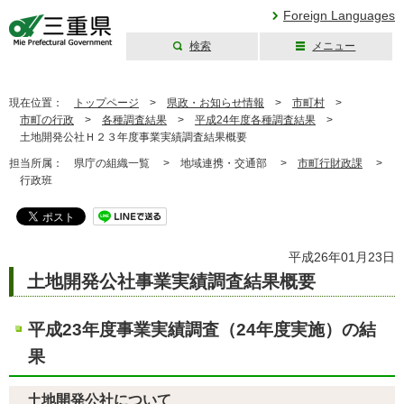
Foreign Languages
検索
メニュー
三重県公式ウェブ
サイト
現在位置：
トップページ
>
県政・お知らせ情報
>
市町村
>
市町の行政
>
各種調査結果
>
平成24年度各種調査結果
>
土地開発公社Ｈ２３年度事業実績調査結果概要
担当所属：
県庁の組織一覧 >
地域連携・交通部 >
市町行財政課
>
行政班
平成26年01月23日
土地開発公社事業実績調査結果概要
平成23年度事業実績調査（24年度実施）の結
果
土地開発公社について