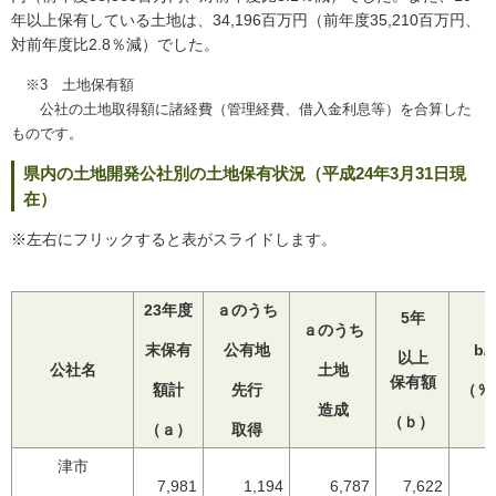
年以上保有している土地は、34,196百万円（前年度35,210百万円、
対前年度比2.8％減）でした。
※3 土地保有額
公社の土地取得額に諸経費（管理経費、借入金利息等）を合算した
ものです。
県内の土地開発公社別の土地保有状況（平成24年3月31日現
在）
※左右にフリックすると表がスライドします。
23年度
ａのうち
5年
ａのうち
末保有
公有地
b/
以上
公社名
土地
保有額
額計
先行
（％
造成
（ｂ）
（ａ）
取得
津市
7,981
1,194
6,787
7,622
9