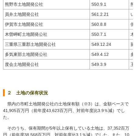
熊野市土地開発公社
S50.9.1
熊
員弁土地開発公社
S61.2.21
い
伊賀市土地開発公社
S60.8.8
伊
木曽岬町土地開発公社
S50.7.1
木
三重県三重郡土地開発公社
S49.12.24
菰
多気東部土地開発公社
S49.4.12
多
度会土地開発公社
S49.3.9
玉
２ 土地の保有状況
県内の市町土地開発公社の土地保有額（※3）は、金額ベースで
41,905百万円（前年度43,623百万円、対前年度比3.9％減）でし
た。
そのうち、保有期間が5年以上保有している土地は、37,352百万
円（前年度38,568百万円、対前年度比3.1％減）でした。また、10