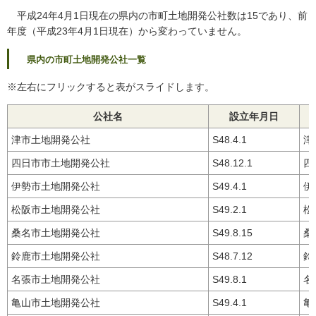
平成24年4月1日現在の県内の市町土地開発公社数は15であり、前
年度（平成23年4月1日現在）から変わっていません。
県内の
市町土地開発公社一覧
※左右にフリックすると表がスライドします。
公社名
設立年月日
津市土地開発公社
S48.4.1
津
四日市市土地開発公社
S48.12.1
四
伊勢市土地開発公社
S49.4.1
伊
松阪市土地開発公社
S49.2.1
松
桑名市土地開発公社
S49.8.15
桑
鈴鹿市土地開発公社
S48.7.12
鈴
名張市土地開発公社
S49.8.1
名
亀山市土地開発公社
S49.4.1
亀