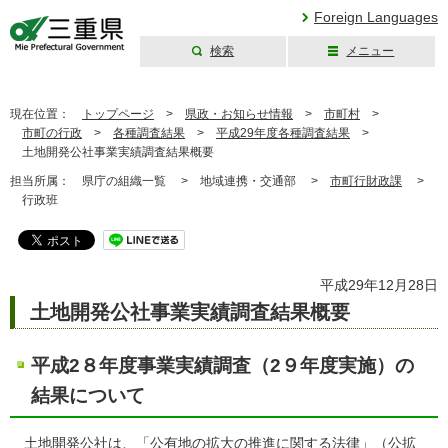
Foreign Languages
検索
メニュー
三重県公式ウェブ
サイト
現在位置：
トップページ
>
県政・お知らせ情報
>
市町村
>
市町の行政
>
各種調査結果
>
平成29年度各種調査結果
>
土地開発公社事業実績調査結果概要
担当所属：
県庁の組織一覧 >
地域連携・交通部 >
市町行財政課
>
行政班
平成29年12月28日
土地開発公社事業実績調査結果概要
平成2８年度事業実績調査（2９年度実施）の
結果について
土地開発公社は、「公有地の拡大の推進に関する法律」（公拡