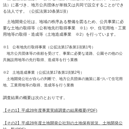
法）に基づき、地方公共団体が単独又は共同で設立することができ
る法人です。（公拡法第10条第1項）
土地開発公社は、地域の秩序ある整備を図るため、公共事業に必
要な土地の取得等（公有地先行取得事業 ※1）や、住宅用地・工業
用地等の取得・造成等（土地造成事業 ※2）を行っています。
※1 公有地先行取得事業（公拡法第17条第1項第1号）
地方公共団体等の依頼を受けて、事業に必要な道路、公園その他の公
共施設用地等の先行取得、造成等を行う業務
※2 土地造成事業（公拡法第17条第1項第2号）
土地開発公社が自らの判断で、地方公共団体の施策に基づいて住宅用
地、工業用地等の取得、造成等を行う業務
調査結果の概要は次のとおりです。
【その1】平成28年度事業実績調査の結果概要(PDF)
【その2】平成28年度土地開発公社別の土地保有状況、土地開発公