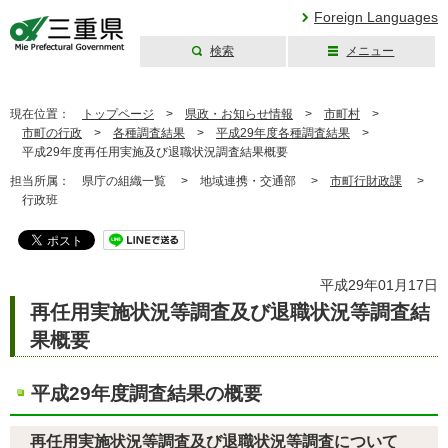
Foreign Languages
検索
メニュー
三重県公式ウェブ
サイト
現在位置：
トップページ
>
県政・お知らせ情報
>
市町村
>
市町の行政
>
各種調査結果
>
平成29年度各種調査結果
>
平成29年度再任用実施及び退職状況調査結果概要
担当所属：
県庁の組織一覧 >
地域連携・交通部 >
市町行財政課
>
行政班
平成29年01月17日
再任用実施状況等調査及び退職状況等調査結
果概要
平成29年度調査結果の概要
再任用実施状況等調査及び退職状況等調査について