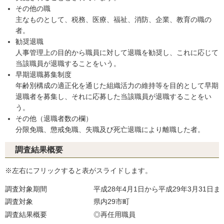
その他の職
主なものとして、税務、医療、福祉、消防、企業、教育の職の
者。
勧奨退職
人事管理上の目的から職員に対して退職を勧奨し、これに応じて
当該職員が退職することをいう。
早期退職募集制度
年齢別構成の適正化を通じた組織活力の維持等を目的として早期
退職者を募集し、それに応募した当該職員が退職することをい
う。
その他（退職者数の欄）
分限免職、懲戒免職、失職及び死亡退職により離職した者。
調査結果概要
※左右にフリックすると表がスライドします。
調査対象期間
平成28年4月1日から平成2
調査対象
県内29市町
調査結果概要
◎再任用職