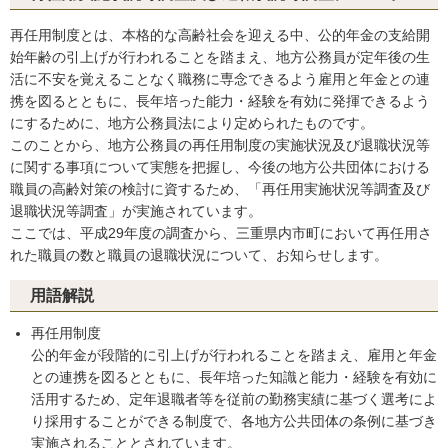
再任用制度とは、本格的な高齢社会を迎える中、公的年金の支給開
始年齢の引上げが行われることを踏まえ、地方公務員が定年後の生
活に不安を覚えることなく職務に専念できるよう雇用と年金との連
携を図るとともに、長年培った能力・経験を有効に発揮できるよう
にするために、地方公務員法により定められたものです。
このことから、地方公務員の再任用制度の実施状況及び退職状況等
に関する事項について実態を把握し、今後の地方公共団体における
職員の高齢対策の検討に資するため、「再任用実施状況等調査及び
退職状況等調査」が実施されています。
ここでは、平成29年度の調査から、三重県内市町において再任用さ
れた職員の数と職員の退職状況について、お知らせします。
用語解説
再任用制度
公的年金が段階的に引上げが行われることを踏まえ、雇用と年金
との連携を図るとともに、長年培った知識と能力・経験を有効に
活用するため、定年退職者等を従前の勤務実績に基づく選考によ
り採用することができる制度で、各地方公共団体の条例に基づき
実施されることとされています。