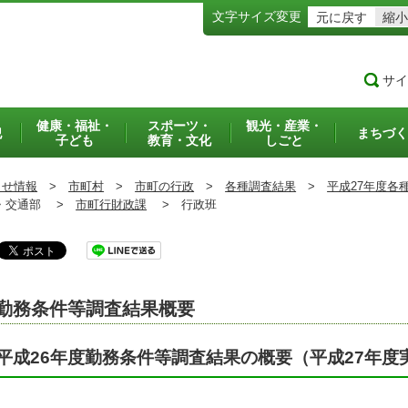
文字サイズ変更
元に戻す
縮小
サイ
健康・福祉・
スポーツ・
観光・産業・
犯
まちづく
子ども
教育・文化
しごと
らせ情報
>
市町村
>
市町の行政
>
各種調査結果
>
平成27年度各
交通部 >
市町行財政課
>
行政班
勤務条件等調査結果概要
平成26年度勤務条件等調査結果の概要（平成27年度