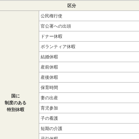
区分
公民権行使
官公署への出頭
ドナー休暇
ボランティア休暇
結婚休暇
産前休暇
産後休暇
保育時間
国に
妻の出産
制度のある
育児参加
特別休暇
子の看護
短期の介護
忌引休暇