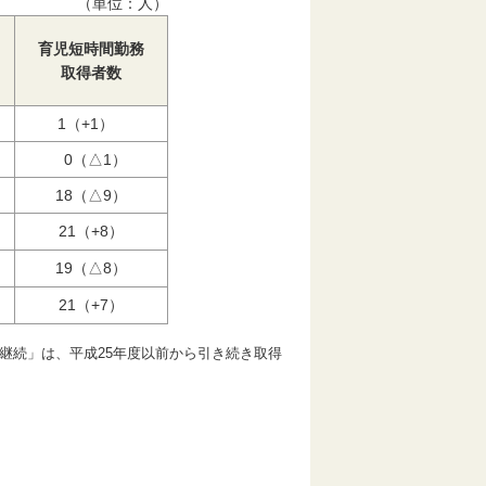
（単位：人）
育児短時間勤務
取得者数
1（+1）
0（△1）
18（△9）
21（+8）
19（△8）
21（+7）
継続」は、平成25年度以前から引き続き取得