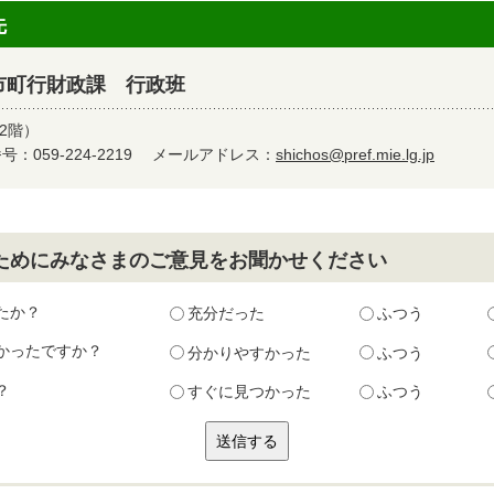
先
市町行財政課 行政班
2階）
：059-224-2219
メールアドレス：
shichos@pref.mie.lg.jp
ためにみなさまのご意見をお聞かせください
たか？
充分だった
ふつう
かったですか？
分かりやすかった
ふつう
？
すぐに見つかった
ふつう