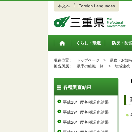
本文へ
Foreign Languages
三重県公式ウェブサイト
くらし・環境
防災・防
トップペ
ージ
現在位置：
トップページ
>
県政・お知
担当所属：
県庁の組織一覧 >
地域連携・
各種調査結果
平成18年度各種調査結果
平成19年度各種調査結果
平成20年度各種調査結果