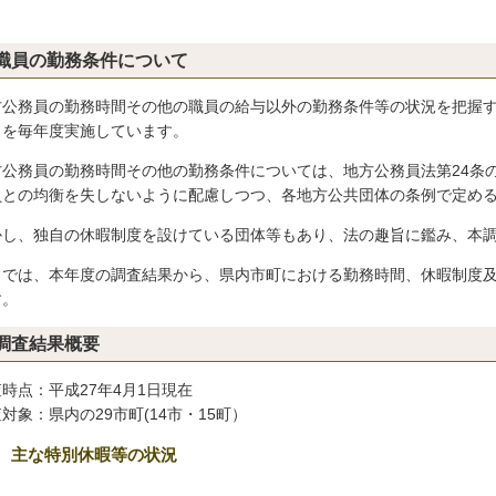
職員の勤務条件について
方公務員の勤務時間その他の職員の給与以外の勤務条件等の状況を把握
」を毎年度実施しています。
方公務員の勤務時間その他の勤務条件については、地方公務員法第24条
員との均衡を失しないように配慮しつつ、各地方公共団体の条例で定め
かし、独自の休暇制度を設けている団体等もあり、法の趣旨に鑑み、本
こでは、本年度の調査結果から、県内市町における勤務時間、休暇制度
す。
調査結果概要
時点：平成27年4月1日現在
対象：県内の29市町(14市・15町）
1 主な特別休暇等の状況