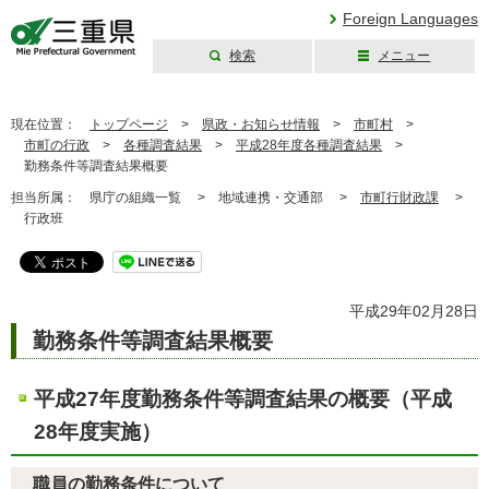
Foreign Languages
検索
メニュー
三重県公式ウェブ
サイト
現在位置：
トップページ
>
県政・お知らせ情報
>
市町村
>
市町の行政
>
各種調査結果
>
平成28年度各種調査結果
>
勤務条件等調査結果概要
担当所属：
県庁の組織一覧 >
地域連携・交通部 >
市町行財政課
>
行政班
平成29年02月28日
勤務条件等調査結果概要
平成27年度勤務条件等調査結果の概要（平成
28年度実施）
職員の勤務条件について