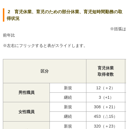
2 育児休業、育児のための部分休業、育児短時間勤務の取
得状況
※括弧は
前年比
※左右にフリックすると表がスライドします。
育児休業
区分
取得者数
新規
12（＋2）
男性職員
継続
3（+1）
新規
308（＋21）
女性職員
継続
453（△15）
新規
320（＋23）