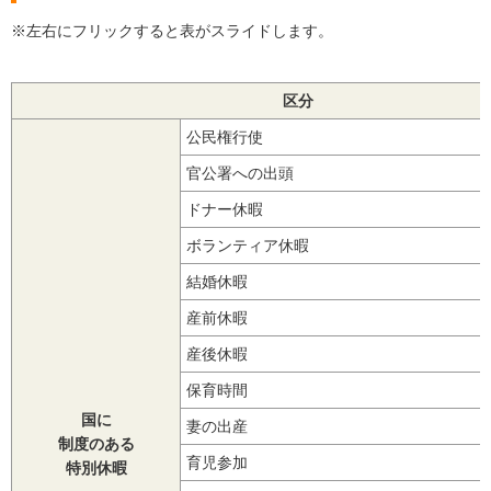
※左右にフリックすると表がスライドします。
区分
公民権行使
官公署への出頭
ドナー休暇
ボランティア休暇
結婚休暇
産前休暇
産後休暇
保育時間
国に
妻の出産
制度のある
育児参加
特別休暇