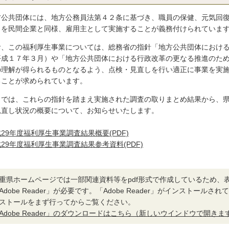
方公共団体には、地方公務員法第４２条に基づき、職員の保健、元気回
）を民間企業と同様、雇用主として実施することが義務付けられていま
お、この福利厚生事業については、総務省の指針「地方公共団体におけ
平成１７年３月）や「地方公共団体における行政改革の更なる推進のた
の理解が得られるものとなるよう、点検・見直しを行い適正に事業を実
ることが求められています。
こでは、これらの指針を踏まえ実施された調査の取りまとめ結果から、
見直し状況の概要について、お知らせいたします。
29年度福利厚生事業調査結果概要(PDF)
29年度福利厚生事業調査結果参考資料(PDF)
重県ホームページでは一部関連資料等をpdf形式で作成しているため、
Adobe Reader」が必要です。「Adobe Reader」がインストール
ストールをまず行ってからご覧ください。
Adobe Reader」のダウンロードはこちら（新しいウインドウで開きま