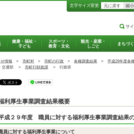
文字サイズ変更
元に戻す
縮小
サイ
健康・福祉・
スポーツ・
観光・産業・
犯
まちづく
子ども
教育・文化
しごと
らせ情報
>
市町村
>
市町の行政
>
各種調査結果
>
平成29年度各
交通部 >
市町行財政課
>
行政班
福利厚生事業調査結果概要
平成２９年度 職員に対する福利厚生事業調査結果
職員に対する福利厚生事業について