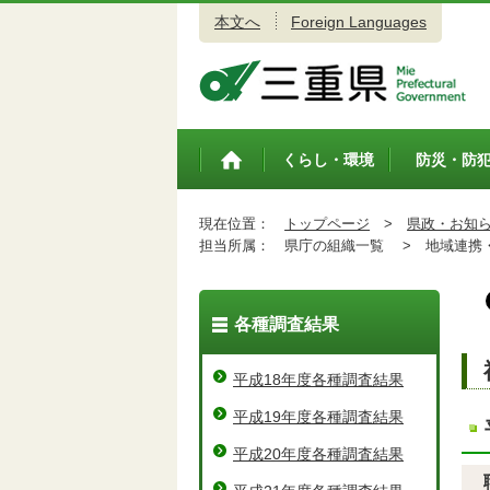
本文へ
Foreign Languages
三重県公式ウェブサイト
くらし・環境
防災・防
トップペ
ージ
現在位置：
トップページ
>
県政・お知
担当所属：
県庁の組織一覧 >
地域連携・
各種調査結果
平成18年度各種調査結果
平成19年度各種調査結果
平成20年度各種調査結果