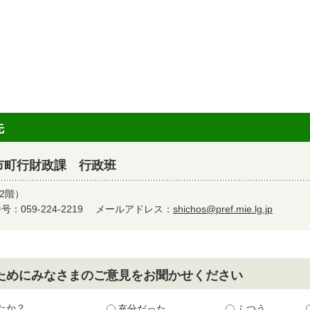
先
市町行財政課 行政班
2階）
：059-224-2219
メールアドレス：
shichos@pref.mie.lg.jp
ためにみなさまのご意見をお聞かせください
たか？
充分だった
ふつう