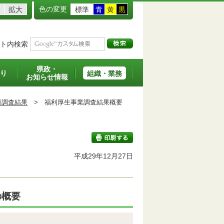
色の変更
拡大
標準
青
黄
黒
ト内検索
県政・
り
組織・業務
お知らせ情報
種調査結果
>
福利厚生事業調査結果概要
平成29年12月27日
印刷する
の概要