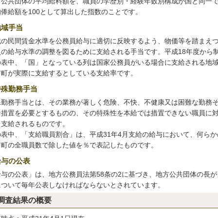
方公共団体の平均給料額を、職員の学歴別・経験年数別構成が国と同一
均俸給額を100として算出した指数のことです。
地域手当
域の民間賃金水準を公務員給与に適切に反映するよう、物価等を踏まえ
員の給与水準の調整を図るために支給される手当です。平成18年度から
の表中、「国」となっている列は国家公務員がいる場合に支給される地
市町が実際に支給するとしている支給率です。
特殊勤務手当
殊勤務手当とは、その業務が著しく危険、不快、不健康又は困難な勤務
な措置を必要とするものの、その特殊性を本給では措置できない職員に
、支給されるものです。
の表中、「支給職員割合」は、平成31年4月支給の給与において、何ら
市町の全職員数で除した値を％で表記したものです。
給与の公表
給与の公表」は、地方公務員法第58条の2に基づき、地方公共団体の長
について毎年公表しなければならないとされています。
調査結果の概要