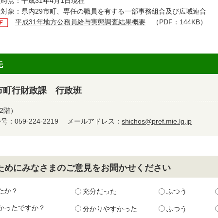
時点：平成31年4月1日現在
査対象：県内29市町、専任の職員を有する一部事務組合及び広域連合
平成31年地方公務員給与実態調査結果概要
（PDF：144KB）
先
市町行財政課 行政班
2階）
：059-224-2219
メールアドレス：
shichos@pref.mie.lg.jp
ためにみなさまのご意見をお聞かせください
たか？
充分だった
ふつう
かったですか？
分かりやすかった
ふつう