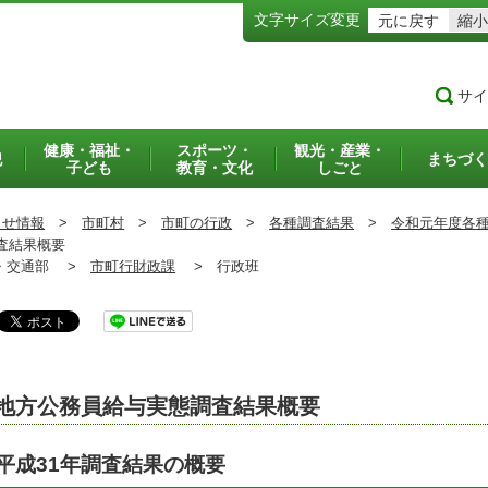
文字サイズ変更
元に戻す
縮小
サイ
健康・福祉・
スポーツ・
観光・産業・
犯
まちづく
子ども
教育・文化
しごと
らせ情報
>
市町村
>
市町の行政
>
各種調査結果
>
令和元年度各
査結果概要
交通部 >
市町行財政課
>
行政班
地方公務員給与実態調査結果概要
平成31年調査結果の概要