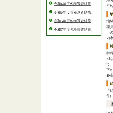
地
令和4年度各種調査結果
平
令和5年度各種調査結果
令和6年度各種調査結果
地
職
令和7年度各種調査結果
下
内
特
別
て
下
各
「
件