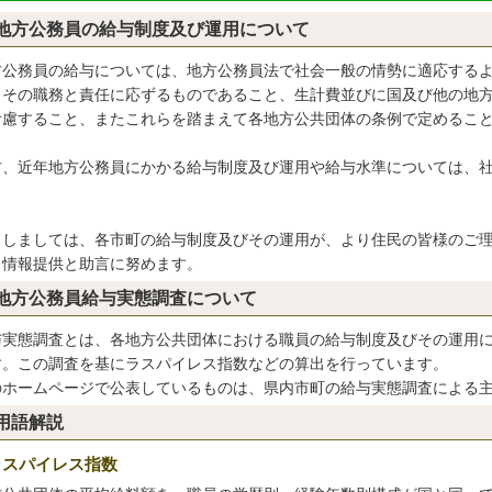
地方公務員の給与制度及び運用について
方公務員の給与については、地方公務員法で社会一般の情勢に適応する
、その職務と責任に応ずるものであること、生計費並びに国及び他の地
考慮すること、またこれらを踏まえて各地方公共団体の条例で定めるこ
方、近年地方公務員にかかる給与制度及び運用や給与水準については、
。
としましては、各市町の給与制度及びその運用が、より住民の皆様のご
も情報提供と助言に努めます。
地方公務員給与実態調査について
与実態調査とは、各地方公共団体における職員の給与制度及びその運用
す。この調査を基にラスパイレス指数などの算出を行っています。
のホームページで公表しているものは、県内市町の給与実態調査による
用語解説
ラスパイレス指数