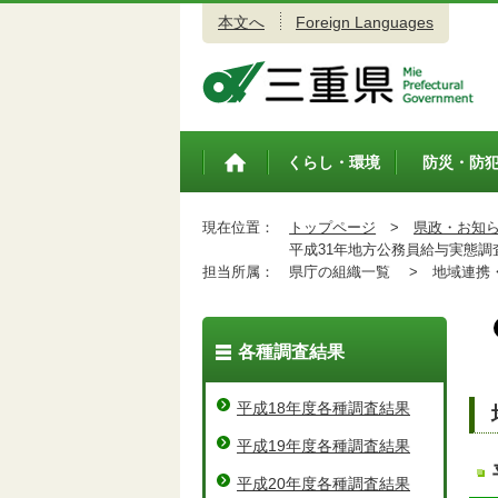
本文へ
Foreign Languages
三重県公式ウェブサイト
くらし・環境
防災・防
トップペ
ージ
現在位置：
トップページ
>
県政・お知
平成31年地方公務員給与実態調
担当所属：
県庁の組織一覧 >
地域連携・
各種調査結果
平成18年度各種調査結果
平成19年度各種調査結果
平成20年度各種調査結果