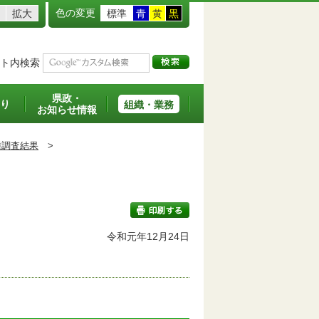
色の変更
拡大
標準
青
黄
黒
ト内検索
県政・
り
組織・業務
お知らせ情報
種調査結果
>
令和元年12月24日
印刷する