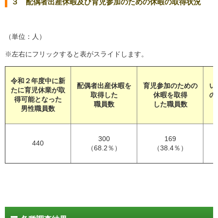
３ 配偶者出産休暇及び育児参加のための休暇の取得状況
（単位：人）
※左右にフリックすると表がスライドします。
令和２年度中に新
配偶者出産休暇を
育児参加のための
い
たに育児休業が取
取得した
休暇を取得
の
得可能となった
職員数
した職員数
男性職員数
300
169
440
（68.2％）
（38.4％）