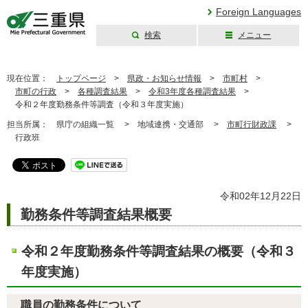
Foreign Languages
検索
メニュー
三重県公式ウェブ
サイト
現在位置：
トップページ
>
県政・お知らせ情報
>
市町村
>
市町の行政
>
各種調査結果
>
令和3年度各種調査結果
>
令和２年度勤務条件等調査（令和３年度実施）
担当所属：
県庁の組織一覧 >
地域連携・交通部 >
市町行財政課
>
行政班
令和02年12月22日
勤務条件等調査結果概要
令和２年度勤務条件等調査結果の概要（令和３
年度実施）
職員の勤務条件について