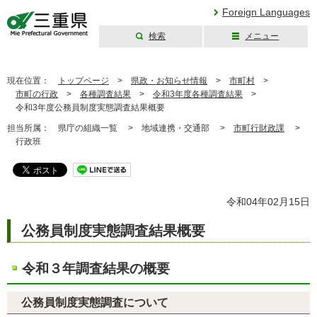
Foreign Languages
検索
メニュー
三重県公式ウェブ
サイト
現在位置：
トップページ
>
県政・お知らせ情報
>
市町村
>
市町の行政
>
各種調査結果
>
令和3年度各種調査結果
>
令和3年度公務員制度実態調査結果概要
担当所属：
県庁の組織一覧 >
地域連携・交通部 >
市町行財政課
>
行政班
令和04年02月15日
公務員制度実態調査結果概要
令和３年調査結果の概要
公務員制度実態調査について