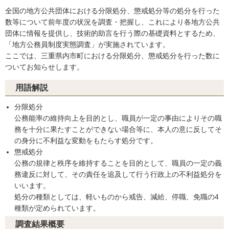
全国の地方公共団体における分限処分、懲戒処分等の処分を行った
数等について前年度の状況を調査・把握し、これにより各地方公共
団体に情報を提供し、技術的助言を行う際の基礎資料とするため、
「地方公務員制度実態調査」が実施されています。
ここでは、三重県内市町における分限処分、懲戒処分を行った数に
ついてお知らせします。
用語解説
分限処分
公務能率の維持向上を目的とし、職員が一定の事由によりその職
務を十分に果たすことができない場合等に、本人の意に反してそ
の身分に不利益な変動をもたらす処分です。
懲戒処分
公務の規律と秩序を維持することを目的として、職員の一定の義
務違反に対して、その責任を追及して行う行政上の不利益処分を
いいます。
処分の種類としては、軽いものから戒告、減給、停職、免職の4
種類が定められています。
調査結果概要