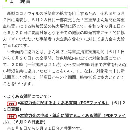
１ 趣旨
新型コロナウイルス感染症の拡大を阻止するため、令和３年５月
７日に発表し、５月２８日に一部変更した「三重県まん延防止等重
点措置」による時短営業の協力要請に応じて、令和３年６月１日か
ら６月２０日に要請対象となる全ての施設の時短営業に全面的に協
力（※）いただいた事業者（大企業を含む）に対して協力金を支給
するものです。
※全面的に協力とは、まん延防止等重点措置実施期間（６月１日
から６月２０日）の全期間、対象地域内の全ての対象施設につい
て、２０時（一部施設は２１時）から翌日午前5時まで営業を行わな
い時短営業に協力いただくことをいいます。なお、対象期間中に新
規開業した場合は、開店日からの全期間、時短営業に協力いただく
ことをいいます。
＜よくある質問について＞
●
本協力金に関するよくある質問（PDFファイル）
（６月２
１日更新）
●
本協力金の申請・算定に関するよくある質問（PDFファイ
ル）
（６月２８日更新）
※５月９日から５月３１日分と共通です。