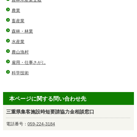
農林水産業全般
農業
畜産業
森林・林業
水産業
農山漁村
雇用・仕事さがし
科学技術
本ページに関する問い合わせ先
三重県集客施設時短要請協力金相談窓口
電話番号：
059-224-3184