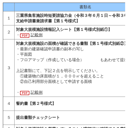
書類名
三重県集客施設時短要請協力金（令和３年６月１日～令和３年
１
支給申請書兼請求書【第１号様式】
対象大規模施設情報記入シート【第１号様式別紙①】
２
・
記載例
対象大規模施設の面積が確認できる書類【第１号様式別紙②】
・最新の建築確認申請書の副本の写し
・平面図
・フロアマップ（作成している場合） もあわせて提出
３
上記書類にて、下記２点を明示してください。
①建築物の床面積が１，０００㎡を超えること
②自己利用部分面積として申請する面積
・
記載例
４
誓約書【第２号様式】
５
提出書類チェックシート