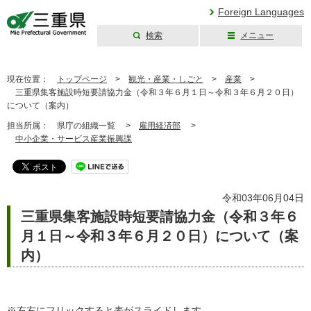
Foreign Languages
検索
メニュー
三重県公式ウェブ
サイト
現在位置：
トップページ
>
観光・産業・しごと
>
産業
>
三重県集客施設時短要請協力金（令和３年６月１日～令和３年６月２０日）
について（案内）
担当所属：
県庁の組織一覧 >
雇用経済部
>
中小企業・サービス産業振興課
令和03年06月04日
三重県集客施設時短要請協力金（令和３年６
月１日～令和３年６月２０日）について（案
内）
※左右にフリックすると表がスライドします。