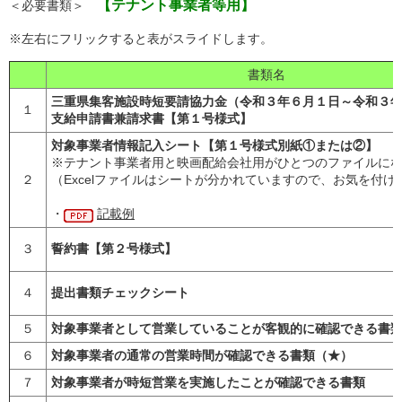
【テナント事業者等用】
＜必要書類＞
※左右にフリックすると表がスライドします。
書類名
三重県集客施設時短要請協力金（令和３年６月１日～令和３
１
支給申請書兼請求書【第１号様式】
対象事業者情報記入シート【第１号様式別紙①または②】
※テナント事業者用と映画配給会社用がひとつのファイルに
２
（Excelファイルはシートが分かれていますので、お気を付け
・
記載例
３
誓約書【第２号様式】
４
提出書類チェックシート
５
対象事業者として営業していることが客観的に確認できる書
６
対象事業者の通常の営業時間が確認できる書類（★）
７
対象事業者が時短営業を実施したことが確認できる書類