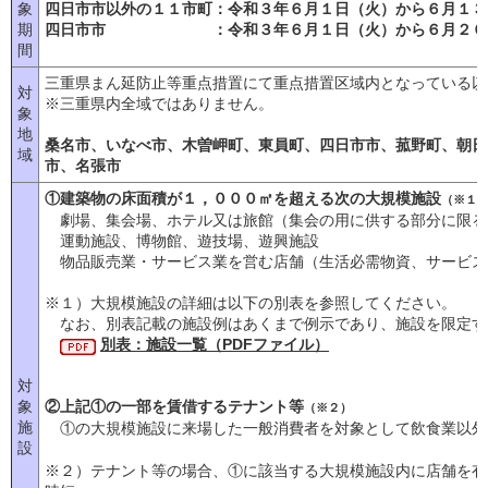
象
四日市市以外の１１市町：令和３年６月１日（火）から６月１３
期
四日市市 ：令和３年６月１日（火）から６月２０
間
三重県まん延防止等重点措置にて重点措置区域内となっている以
対
※三重県内全域ではありません。
象
地
桑名市、いなべ市、木曽岬町、東員町、四日市市、菰野町、朝日
域
市、名張市
①建築物の床面積が１，０００㎡を超える次の大規模施設
（※１
劇場、集会場、ホテル又は旅館（集会の用に供する部分に限る
運動施設、博物館、遊技場、遊興施設
物品販売業・サービス業を営む店舗（生活必需物資、サービス
※１）大規模施設の詳細は以下の別表を参照してください。
なお、別表記載の施設例はあくまで例示であり、施設を限定す
別表：施設一覧（PDFファイル）
対
象
②上記①の一部を賃借するテナント等
（※２）
施
①の大規模施設に来場した一般消費者を対象として飲食業以外
設
※２）テナント等の場合、①に該当する大規模施設内に店舗を有