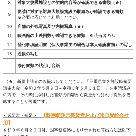
８
対象大規模施設との契約内容等が確認できる書類（★）
要請に対する対象大規模施設の取組みが確認できる書類
９
※必要に応じてご利用ください。
10
店舗の外観写真及び内観写真（★）
11
映画館の上映回数が確認できる書類
※該当者のみ
12
登記事項証明書（個人事業主の場合は本人確認書類）の写し
13
通帳の写し
添付書類の貼付け台紙
（★）新規申請者のみ提出してください。「三重県集客施設時短要
請協力金（令和３年５月９日～令和３年５月３１日）」を申請済み
の方で、その際に添付した書類の内容から変更がなければ提出を省
略することが可能です。
【映画館運営事業者および映画配給会社
＜必要書・補足＞
用】
令和３年６月２５日付、国事務連絡により示された算出方法は以下