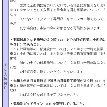
時短
営業に全面的に協力いただいている場合に対象となります
※３）テナントとして入居する飲食業を営む事業者について、三
なっ
ていないテイクアウト専門店、キッチンカー等であって、か
を満
たす場合は、本協力金の対象となる可能性があります。
・要請対象となる施設の２０時
までの時短営業に全面的に
（※1）
を含む）であること。
※１）映画館等の一部施設については、２１時までの時短営業。
※２）全面的に協力とは、まん延防止等重点措置実施期間（６月
象地
域内の全ての対象施設について、２０時（一部施設は２１時
主
わな
な
い時短営業に協力いただくことをいいます。
支
給
・令和３年５月６日時点で通常の営業終了時間が２０時
を
（※3）
要
※３）映画館等の一部施設については、２１時を越えていること
件
なけ
れば２０時を越える予定であったこと。
・業種別ガイドライン
を遵守していること。
（※4）