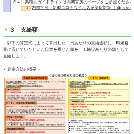
※４）業種別ガイドラインは内閣官房のページをご参照ください
内閣官房 新型コロナウイルス感染症対策（https://corona.g
３ 支給額
以下の算定式によって算出した１日あたりの支給金額に、時短営
業に応じていただいた日数を乗じた額を、１施設あたりの額として
支給します。
＜算定方法の概要＞