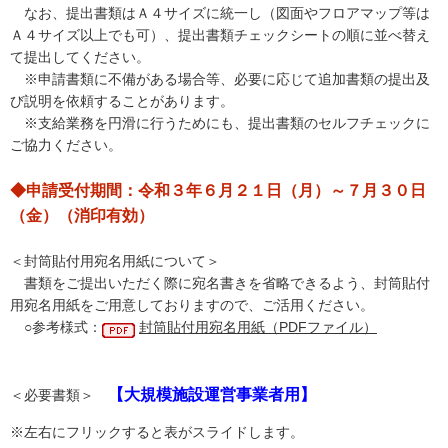
なお、提出書類はＡ４サイズに統一し（図面やフロアマップ等は
Ａ４サイズ以上でも可）、提出書類チェックシートの順に並べ替え
て提出してください。
※申請書類に不備がある場合等、必要に応じて追加書類の提出及
び説明を依頼することがあります。
※支給業務を円滑に行うためにも、提出書類のセルフチェックに
ご協力ください。
◆申請受付期間：令和３年６月２１日（月）～７月３０日
（金）（消印有効）
＜封筒貼付用宛名用紙について＞
書類をご提出いただく際に宛名書きを省略できるよう、封筒貼付
用宛名用紙をご用意しておりますので、ご活用ください。
○参考様式：
封筒貼付用宛名用紙（PDFファイル）
【大規模施設運営事業者用】
＜必要書類＞
※左右にフリックすると表がスライドします。