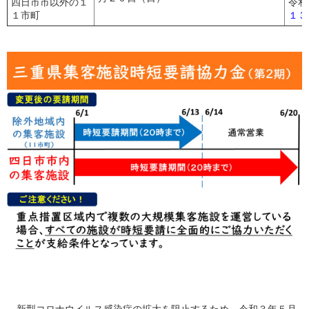
四日市市以外の１
令和
１市町
１３