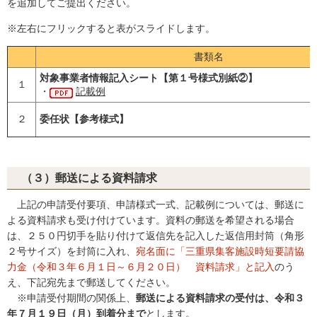
を追加してご提出ください。
※左右にフリックすると表がスライドします。
書類名
対象事業者情報記入シート【第１号様式別紙②】
１
・
記載例
２
委任状【参考様式】
（３）郵送による資料請求
上記の申請受付要項、申請様式一式、記載例については、郵送に
よる資料請求も受け付けています。資料の郵送を希望される場合
は、２５０円切手を貼り付けて返信先を記入した返信用封筒（角形
２号サイズ）を封筒に入れ、
宛名面に「三重県集客施設時短要請協
力金（令和３年６月１日～６月２０日） 資料請求」と記入
のう
え、下記宛先まで郵送してください。
※申請受付期間の関係上、
郵送による資料請求の受付は、令和３
年７月１９日（月）到着分まで
とします。