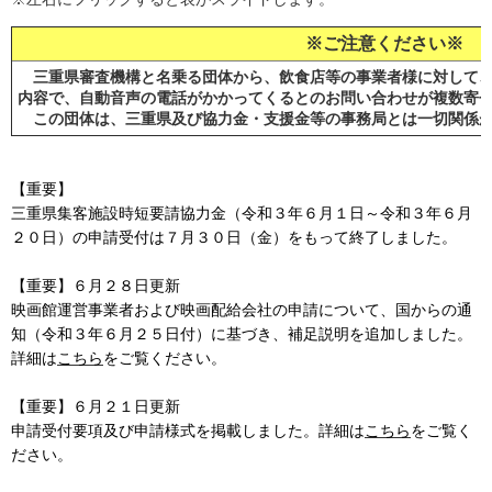
※ご注意ください※
三重県審査機構と名乗る団体から、飲食店等の事業者様に対して、
内容で、自動音声の電話がかかってくるとのお問い合わせが複数寄
この団体は、三重県及び協力金・支援金等の事務局とは一切関係が
【重要】
三重県集客施設時短要請協力金（令和３年６月１日～令和３年６月
２０日）の申請受付は７月３０日（金）をもって終了しました。
【重要】６月２８日更新
映画館運営事業者および映画配給会社の申請について、国からの通
知（令和３年６月２５日付）に基づき、補足説明を追加しました。
詳細は
こちら
をご覧ください。
【重要】６月２１日更新
申請受付要項及び申請様式を掲載しました。詳細は
こちら
をご覧く
ださい。