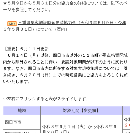
★５月９日から５月３１日分の協力金の詳細については、以下のペ
ージを参照してください。
三重県集客施設時短要請協力金（令和３年５月９日～令和
３年５月３１日）について（案内）
【重要】６月１１日更新
６月１４日（月）以降、四日市市以外の１１市町が重点措置区域
内から除外されることに伴い、要請対象期間が以下のように変わり
ます。なお、四日市市内に所在する対象大規模施設については、引
き続き、６月２０日（日）までの時短営業にご協力をよろしくお願
いいたします。
※左右にフリックすると表がスライドします。
地域
対象期間【変更前】
令和
四日市市
２０
令和３年６月１日（火）から令和３年６
月２０日（日）