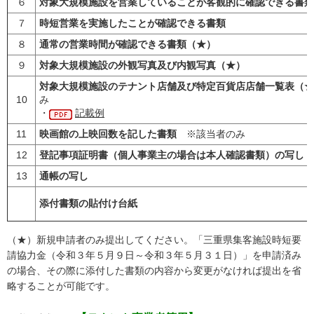
６
対象大規模施設を営業していることが客観的に確認できる書類
７
時短営業を実施したことが確認できる書類
８
通常の営業時間が確認できる書類（★）
９
対象大規模施設の外観写真及び内観写真（★）
対象大規模施設のテナント店舗及び特定百貨店店舗一覧表（★
10
み
・
記載例
11
映画館の上映回数を記した書類
※該当者のみ
12
登記事項証明書（個人事業主の場合は本人確認書類）の写し（
13
通帳の写し
添付書類の貼付け台紙
（★）新規申請者のみ提出してください。「三重県集客施設時短要
請協力金（令和３年５月９日～令和３年５月３１日）」を申請済み
の場合、その際に添付した書類の内容から変更がなければ提出を省
略することが可能です。