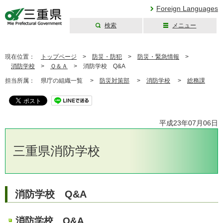
Foreign Languages
検索
メニュー
三重県公式ウェブ
サイト
現在位置：
トップページ
>
防災・防犯
>
防災・緊急情報
>
消防学校
>
Ｑ＆Ａ
>
消防学校 Q&A
担当所属：
県庁の組織一覧 >
防災対策部
>
消防学校
>
総務課
平成23年07月06日
三重県消防学校
消防学校 Q&A
消防学校 Q&A