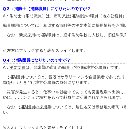
Q３：消防士（消防職員）になりたいのですが？
A：消防士（消防職員）は、市町又は消防組合の職員（地方公務員）
職員採用については、希望する市町等の
消防本部
に採用情報をお問い
なお、新規採用の消防職員は、必ず消防学校に入校し、初任科教育
※左右にフリックすると表がスライドします。
Q４：消防団員になりたいのですが？
A：
消防団員
は、非常勤の市町の職員（特別職地方公務員）です。
消防団員については、普段はサラリーマンや自営業者であったり、
動を行うときだけ地方公務員の身分になります。
災害が発生すると、仕事中や就寝中であっても災害現場へ出動し、
めに、ボランティア精神をもって献身的に活躍されておられます。
なお、
消防団員の採用等
については、居住地又は勤務地の市町（市
い。
※左右にフリックすると表がスライドします。