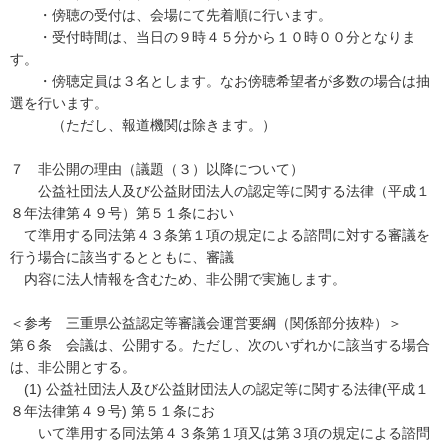
・傍聴の受付は、会場にて先着順に行います。
・受付時間は、当日の９時４５分から１０時００分となりま
す。
・傍聴定員は３名とします。なお傍聴希望者が多数の場合は抽
選を行います。
（ただし、報道機関は除きます。）
７ 非公開の理由（議題（３）以降について）
公益社団法人及び公益財団法人の認定等に関する法律（平成１
８年法律第４９号）第５１条におい
て準用する同法第４３条第１項の規定による諮問に対する審議を
行う場合に該当するとともに、審議
内容に法人情報を含むため、非公開で実施します。
＜参考 三重県公益認定等審議会運営要綱（関係部分抜粋）＞
第６条 会議は、公開する。ただし、次のいずれかに該当する場合
は、非公開とする。
(1) 公益社団法人及び公益財団法人の認定等に関する法律(平成１
８年法律第４９号) 第５１条にお
いて準用する同法第４３条第１項又は第３項の規定による諮問