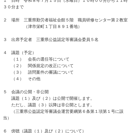
１ 日時 令和８年７月１５日（水曜日）１０時００分から１１時
３０分まで
２ 場所 三重県勤労者福祉会館５階 職員研修センター第２教室
（津市栄町１丁目８９１番地）
３ 出席予定者 三重県公益認定等審議会委員５名
４ 議題（予定）
（１） 会長の選任等について
（２） 関係規定の改正について
（３） 諮問案件の審議について
（４） その他
５ 会議の公開・非公開
議題（１）及び（２）は公開で開催します。
ただし、議題（３）以降は非公開とします。
（三重県公益認定等審議会運営要綱第６条第１項第１号に該
当）
６ 傍聴（議題（１）及び（２）について）