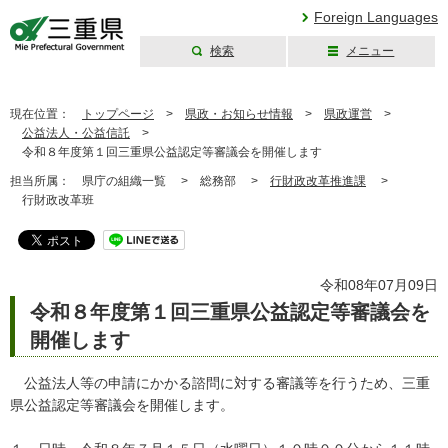
Foreign Languages
検索
メニュー
三重県公式ウェブ
サイト
現在位置：
トップページ
>
県政・お知らせ情報
>
県政運営
>
公益法人・公益信託
>
令和８年度第１回三重県公益認定等審議会を開催します
担当所属：
県庁の組織一覧 >
総務部 >
行財政改革推進課
>
行財政改革班
令和08年07月09日
令和８年度第１回三重県公益認定等審議会を
開催します
公益法人等の申請にかかる諮問に対する審議等を行うため、三重
県公益認定等審議会を開催します。