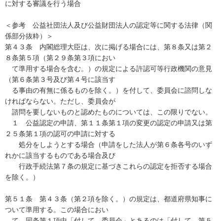
に対する審議を行う場合
＜参考 公益社団法人及び公益財団法人の認定等に関する法律（関
係部分抜粋）＞
第４３条 内閣総理大臣は、次に掲げる場合には、第８条又は第２
８条第５項（第２９条第３項におい
て準用する場合を含む。）の規定による許認可等行政機関の意見
（第６条第３号及び第４号に該当す
る事由の有無に係るものを除く。）を付して、委員会に諮問しな
ければならない。ただし、委員会が
諮問を要しないものと認めたものについては、この限りでない。
１ 公益認定の申請、第１１条第１項の変更の認定の申請又は第
２５条第１項の認可の申請に対する
処分をしようとする場合（申請をした法人が第６条各号のいず
れかに該当するものである場合及び
行政手続法第７条の規定に基づきこれらの認定を拒否する場合
を除く。）
第５１条 第４３条（第２項を除く。）の規定は、都道府県知事に
ついて準用する。この場合におい
て、同条第１項中「付して、委員会」とあるのは「付して、第５