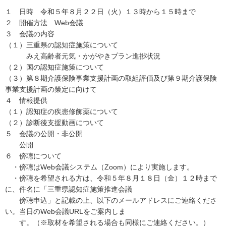
１ 日時 令和５年８月２２日（火）１３時から１５時まで
２ 開催方法 Web会議
３ 会議の内容
（１）三重県の認知症施策について
みえ高齢者元気・かがやきプラン進捗状況
（２）国の認知症施策について
（３）第８期介護保険事業支援計画の取組評価及び第９期介護保険
事業支援計画の策定に向けて
４ 情報提供
（１）認知症の疾患修飾薬について
（２）診断後支援動画について
５ 会議の公開・非公開
公開
６ 傍聴について
・傍聴はWeb会議システム（Zoom）により実施します。
・傍聴を希望される方は、令和５年８月１８日（金）１２時まで
に、件名に「三重県認知症施策推進会議
傍聴申込」と記載の上、以下のメールアドレスにご連絡くださ
い。当日のWeb会議URLをご案内しま
す。（※取材を希望される場合も同様にご連絡ください。）