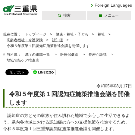
Foreign Languages
検索
メニュー
三重県公式ウェブ
サイト
現在位置：
トップページ
>
健康・福祉・子ども
>
福祉
>
高齢者福祉・介護保険
>
認知症
>
令和５年度第１回認知症施策推進会議を開催します
担当所属：
県庁の組織一覧 >
医療保健部
>
長寿介護課
>
地域包括ケア推進班
令和05年08月17日
令和５年度第１回認知症施策推進会議を開催
します
認知症の方とその家族が住み慣れた地域で安心して生活できるよ
う、県内各地域における認知症の方への支援施策を推進するため、
令和５年度第１回三重県認知症施策推進会議を開催します。