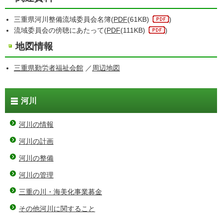
三重県河川整備流域委員会名簿(
PDF
(61KB)
)
流域委員会の傍聴にあたって(
PDF
(111KB)
)
地図情報
三重県勤労者福祉会館
／
周辺地図
河川
河川の情報
河川の計画
河川の整備
河川の管理
三重の川・海美化事業募金
その他河川に関すること