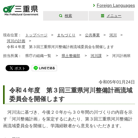
Foreign Languages
検索
メニュー
三重県公式ウェブ
サイト
現在位置：
トップページ
>
まちづくり
>
公共事業
>
河川
>
河川の計画
>
令和４年度 第３回三重県河川整備計画流域委員会を開催します
担当所属：
県庁の組織一覧 >
県土整備部
>
河川課
>
河川計画班
令和05年01月24日
令和４年度 第３回三重県河川整備計画流域
委員会を開催します
河川法に基づき、今後２０年から３０年間の川づくりの内容を示
す「河川整備計画」を策定するにあたり、第３回三重県河川整備計
画流域委員会を開催し、学識経験者から意見をいただきます。