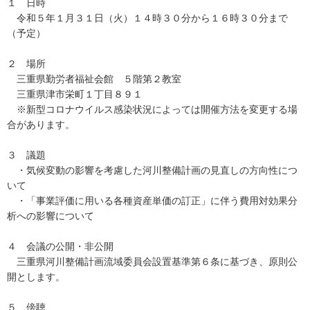
１ 日時
令和５年１月３１日（火）１４時３０分から１６時３０分まで
（予定）
２ 場所
三重県勤労者福祉会館 ５階第２教室
三重県津市栄町１丁目８９１
※新型コロナウイルス感染状況によっては開催方法を変更する場
合があります。
３ 議題
・気候変動の影響を考慮した河川整備計画の見直しの方向性につ
いて
・「事業評価に用いる各種資産単価の訂正」に伴う費用対効果分
析への影響について
４ 会議の公開・非公開
三重県河川整備計画流域委員会設置基準第６条に基づき、原則公
開とします。
５ 傍聴