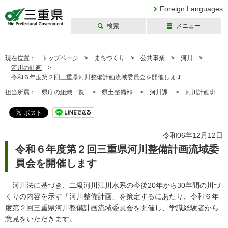
Foreign Languages
検索
メニュー
三重県公式ウェブ
サイト
現在位置：
トップページ
>
まちづくり
>
公共事業
>
河川
>
河川の計画
>
令和６年度第２回三重県河川整備計画流域委員会を開催します
担当所属：
県庁の組織一覧 >
県土整備部
>
河川課
>
河川計画班
令和06年12月12日
令和６年度第２回三重県河川整備計画流域委
員会を開催します
河川法に基づき、二級河川江川水系の今後20年から30年間の川づ
くりの内容を示す「河川整備計画」を策定するにあたり、令和６年
度第２回三重県河川整備計画流域委員会を開催し、学識経験者から
意見をいただきます。