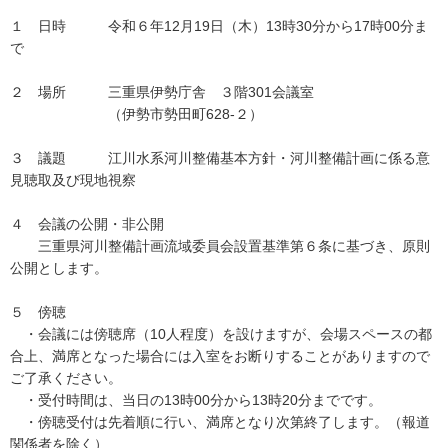
１ 日時 令和６年12月19日（木）13時30分から17時00分ま
で
２ 場所 三重県伊勢庁舎 ３階301会議室
（伊勢市勢田町628-２）
３ 議題 江川水系河川整備基本方針・河川整備計画に係る意
見聴取及び現地視察
４ 会議の公開・非公開
三重県河川整備計画流域委員会設置基準第６条に基づき、原則
公開とします。
５ 傍聴
・会議には傍聴席（10人程度）を設けますが、会場スペースの都
合上、満席となった場合には入室をお断りすることがありますので
ご了承ください。
・受付時間は、当日の13時00分から13時20分までです。
・傍聴受付は先着順に行い、満席となり次第終了します。（報道
関係者を除く）