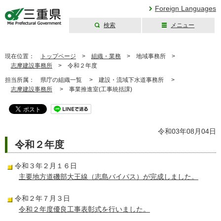
Foreign Languages
検索
メニュー
三重県公式ウェブ
サイト
現在位置：
トップページ
>
組織・業務
>
地域事務所 >
志摩建設事務所
>
令和２年度
担当所属：
県庁の組織一覧 >
建設・流域下水道事務所 >
志摩建設事務所
>
事業推進室(工事統括課)
令和03年08月04日
令和２年度
令和３年２月１６日
主要地方道磯部大王線（志島バイパス）が完成しました。
令和２年７月３日
令和２年度優良工事表彰式を行いました。