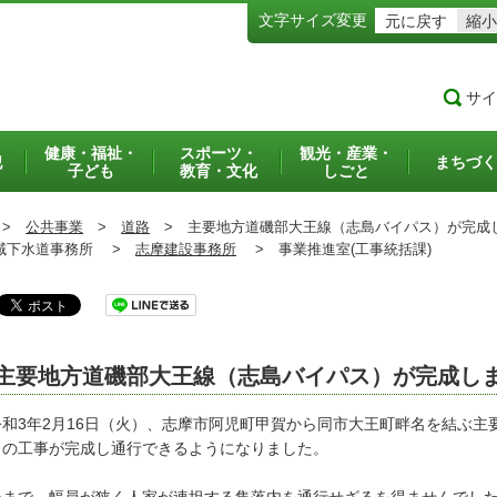
文字サイズ変更
元に戻す
縮小
サイ
健康・福祉・
スポーツ・
観光・産業・
犯
まちづく
子ども
教育・文化
しごと
>
公共事業
>
道路
>
主要地方道磯部大王線（志島バイパス）が完成
下水道事務所 >
志摩建設事務所
>
事業推進室(工事統括課)
主要地方道磯部大王線（志島バイパス）が完成し
和3年2月16日（火）、志摩市阿児町甲賀から同市大王町畔名を結ぶ主
ｍの工事が完成し通行できるようになりました。