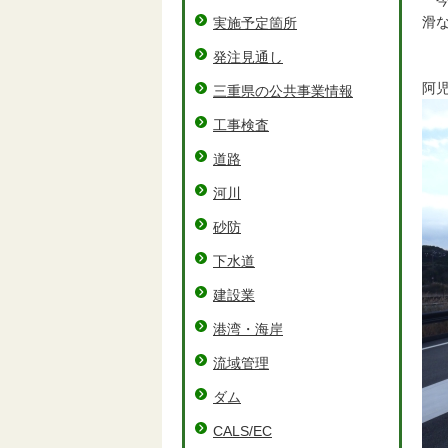
今
滑
実施予定箇所
発注見通し
阿
三重県の公共事業情報
工事検査
道路
河川
砂防
下水道
建設業
港湾・海岸
流域管理
ダム
CALS/EC