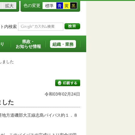
色の変更
拡大
標準
青
黄
黒
ト内検索
県政・
り
組織・業務
お知らせ情報
しました
令和03年02月24日
ました
印刷する
要地方道磯部大王線志島バイパス約１．８