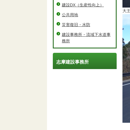
建設DX（⽣産性向上）
大
公共用地
災害復旧・水防
建設事務所・流域下水道事
務所
志摩建設事務所