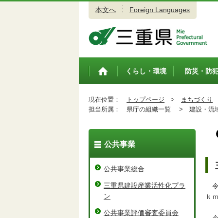
本文へ
Foreign Languages
三重県公式ウェブサイト
くらし・環境
防災・防
トップペ
ージ
現在位置：
トップページ
>
まちづくり
担当所属：
県庁の組織一覧 >
建設・流域
公共事業
公共事業総合
三重県建設産業活性化プラ
令
ン
ｋ
公共事業評価審査委員会