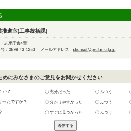
先
推進室(工事統括課)
9（志摩庁舎4階）
：0599-43-1353
メールアドレス：
skenset@pref.mie.lg.jp
ためにみなさまのご意見をお聞かせください
たか？
充分だった
ふつう
かったですか？
分かりやすかった
ふつう
？
すぐに見つかった
ふつう