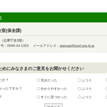
先
室(保全課)
9（志摩庁舎3階）
：0599-43-1353
メールアドレス：
skenset@pref.mie.lg.jp
ためにみなさまのご意見をお聞かせください
たか？
充分だった
ふつう
かったですか？
分かりやすかった
ふつう
？
すぐに見つかった
ふつう