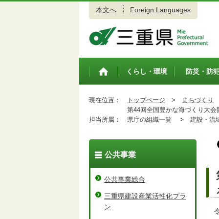
本文へ
Foreign Languages
三重県公式ウェブサイト
くらし・環境
防災・防
トップペ
ージ
現在位置：
トップページ
>
まちづくり
第44回全国豊かな海づくり大会
担当所属：
県庁の組織一覧 >
建設・流域
公共事業
公共事業総合
三重県建設産業活性化プラ
ン