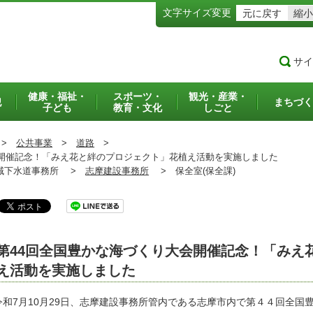
文字サイズ変更
元に戻す
縮小
サイ
健康・福祉・
スポーツ・
観光・産業・
犯
まちづく
子ども
教育・文化
しごと
>
公共事業
>
道路
>
開催記念！「みえ花と絆のプロジェクト」花植え活動を実施しました
下水道事務所 >
志摩建設事務所
>
保全室(保全課)
第44回全国豊かな海づくり大会開催記念！「みえ
え活動を実施しました
令和7月10月29日、志摩建設事務所管内である志摩市内で第４４回全国