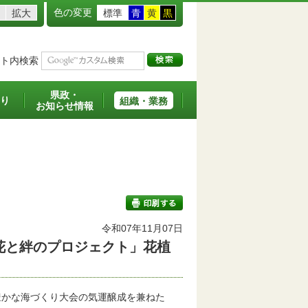
色の変更
拡大
標準
青
黄
黒
ト内検索
県政・
り
組織・業務
お知らせ情報
令和07年11月07日
花と絆のプロジェクト」花植
印刷する
豊かな海づくり大会の気運醸成を兼ねた