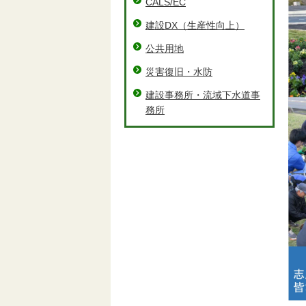
CALS/EC
建設DX（⽣産性向上）
公共用地
災害復旧・水防
建設事務所・流域下水道事
務所