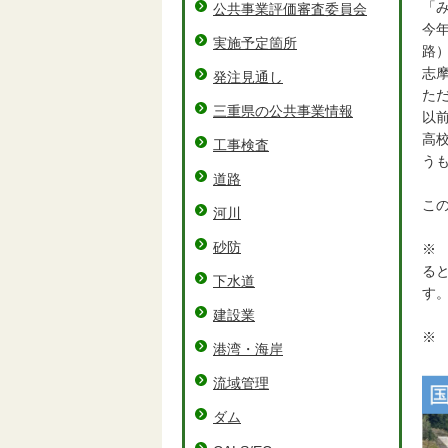
「
公共事業評価審査委員会
今
実施予定箇所
路
志
発注見通し
た
三重県の公共事業情報
以
高
工事検査
う
道路
こ
河川
砂防
※
る
下水道
す
建設業
※
港湾・海岸
流域管理
ダム