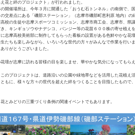
みえ花と絆のプロジェクト」が行われました。
年の開催場所は、今年３月に開通した「おうむ石トンネル」の南側で、
）の交差点にある「磯部ステーション」（志摩市磯部町恵利原 地内）の
摩高校の生徒や志摩スポーツコミッション、志摩市商工会、志摩市、県
だき、キンギョソウやナデシコ、パンジー等の花苗６００株の寄せ植え
前に志摩高校美術部に制作してもらった看板の設置がある色鮮やかな花
校生たちも楽しみながら、いろいろな世代の方々がみんなで作業を行い
もありがとうございました。
の花壇が志摩に訪れる皆様の目を楽しませ、華やかな気分になってもら
 このプロジェクトは、道路沿いの公園や緑地帯などを活用した花植え
とともに、様々な方々の世代を超えた絆をつくることを目指したもので
。
 花とみどりの三重づくり条例の関連イベントでもあります。