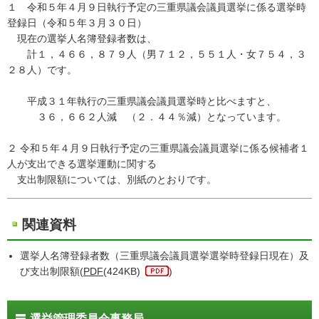
１ 令和５年４月９日執行予定の三重県議会議員選挙に係る選挙時
登録日（令和５年３月３０日）
現在の選挙人名簿登録者数は、
計１，４６６，８７９人（男７１２，５５１人・女７５４，３
２８人）です。
平成３１年執行の三重県議会議員選挙時と比べますと、
３６，６６２人減 （２．４４％減）となっています。
２ 令和５年４月９日執行予定の三重県議会議員選挙に係る候補者１
人が支出できる選挙運動に関する
支出制限額については、別紙のとおりです。
関連資料
選挙人名簿登録者数（三重県議会議員選挙選挙時登録日現在）及
び支出制限額(
PDF
(424KB)
)
選挙管理委員会事務局