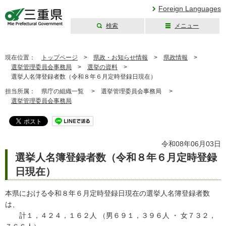
Foreign Languages
検索
メニュー
三重県公式ウェブ
サイト
現在位置：
トップページ
>
県政・お知らせ情報
>
県政情報
>
選挙管理委員会事務局
>
選挙の資料
>
選挙人名簿登録者数（令和８年６月定時登録日現在）
担当所属：
県庁の組織一覧 >
選挙管理委員会事務局 >
選挙管理委員会事務局
令和08年06月03日
選挙人名簿登録者数（令和８年６月定時登録
日現在）
本県における令和８年６月定時登録日現在の選挙人名簿登録者数
は、
計１，４２４，１６２人 （男６９１，３９６人 ・ 女７３２，