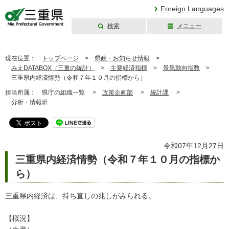
Foreign Languages
検索
メニュー
三重県公式ウェブ
サイト
現在位置：
トップページ
>
県政・お知らせ情報
>
みえDATABOX（三重の統計）
>
主要経済指標
>
景気動向指数
>
三重県内経済情勢（令和７年１０月の指標から）
担当所属：
県庁の組織一覧 >
政策企画部
>
統計課
>
分析・情報班
令和07年12月27日
三重県内経済情勢（令和７年１０月の指標か
ら）
三重県内経済は、持ち直しの兆しがみられる。
【概況】