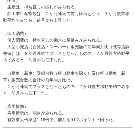
（生産）
生産は、持ち直しの兆しがみられる。
鉱工業生産指数は、２か月連続で前月比増となり、７か月後方移
動平均でみても、前月から上昇した。
（個人消費）
個人消費は、持ち直しの動きに足踏みがみられる。
大型小売店（百貨店・スーパー）販売額の前年同月比（既存店調
整値）は、８か月連続でプラスとなったものの、７か月後方移動平
均でみると、前月から低下した。
自動車（新車）登録台数（軽自動車を除く）及び軽自動車（新
車）販売台数の合計の前年同月比は、
２か月連続でプラスとなったものの、７か月後方移動平均でみる
と、前月から低下した。
（雇用情勢）
雇用情勢は、弱さがみられる。
有効求人倍率は1.16倍で、前月を0.02ポイント下回った。