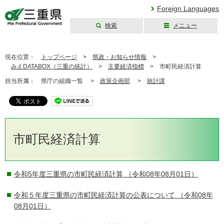
Foreign Languages
検索
メニュー
三重県公式ウェブ
サイト
現在位置：
トップページ
>
県政・お知らせ情報
>
みえDATABOX（三重の統計）
>
主要経済指標
>
市町民経済計算
担当所属：
県庁の組織一覧 >
政策企画部
>
統計課
市町民経済計算
令和5年度三重県の市町民経済計算
（令和08年08月01日）
令和５年度三重県の市町民経済計算の公表について
（令和08年
08月01日）