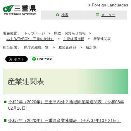
Foreign Languages
検索
メニュー
三重県公式ウェブ
サイト
現在位置：
トップページ
>
県政・お知らせ情報
>
みえDATABOX（三重の統計）
>
主要経済指標
>
産業連関表
担当所属：
県庁の組織一覧 >
政策企画部
>
統計課
産業連関表
令和2年（2020年）三重県内外２地域間産業連関表
（令和08年
02月18日）
令和2年（2020年）三重県産業連関表
（令和07年10月21日）