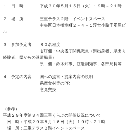
１．日 時 平成３０年５月１５日（火）１９時～２１時
２．場 所 三重テラス２階 イベントスペース
中央区日本橋室町２－４－１浮世小路千疋屋ビ
ル
３．参加予定者 ８０名程度
省庁側：中央省庁関係職員（県出身者、県出向
経験者、県からの派遣職員）
県 側：鈴木知事、渡邉副知事、各部局長等
４．予定の内容 国への提言・提案内容の説明
県産食材等のPR
意見交換
（参考）
平成２９年度第３４回三重くらぶの開催状況について
日 時：平成２９年５月１６日（火）１９時～２１時
場 所：三重テラス２階イベントスペース