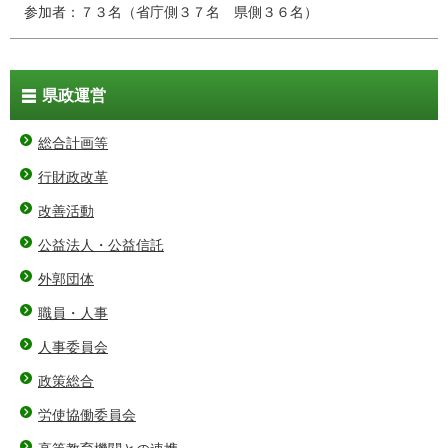
参加者：７３名（省庁側３７名 県側３６名）
県政運営
総合計画等
行財政改革
改善活動
公益法人・公益信託
外郭団体
職員・人事
人事委員会
政策総合
労使協働委員会