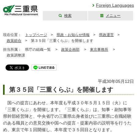
Foreign Languages
検索
メニュー
三重県公式ウェブ
サイト
現在位置：
トップページ
>
県政・お知らせ情報
>
県政運営
>
政策総合
>
第３５回「三重くらぶ」を開催します
担当所属：
県庁の組織一覧 >
政策企画部
>
東京事務所
>
政策調整課
平成30年05月12日
第３５回「三重くらぶ」を開催します
国への提言にあわせ、本年度も平成３０年５月１５日（火）に
「三重くらぶ」を開催します。「三重くらぶ」は、知事・副知事等
県幹部経営陣と、中央省庁の三重県出身者並びに三重県に在職経験
のある職員との意見交換や国への提言・提案内容の説明等を行うた
め、東京で年１回開催し、本年度で３５回目となります。