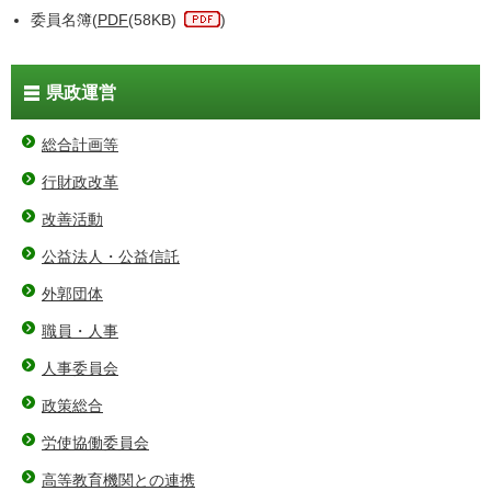
委員名簿(
PDF
(58KB)
)
県政運営
総合計画等
行財政改革
改善活動
公益法人・公益信託
外郭団体
職員・人事
人事委員会
政策総合
労使協働委員会
高等教育機関との連携