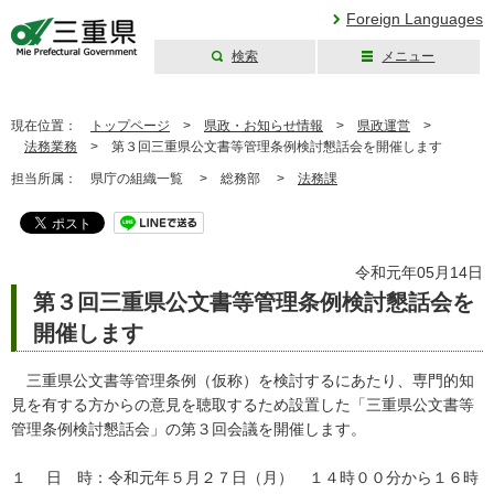
Foreign Languages
検索
メニュー
三重県公式ウェブ
サイト
現在位置：
トップページ
>
県政・お知らせ情報
>
県政運営
>
法務業務
>
第３回三重県公文書等管理条例検討懇話会を開催します
担当所属：
県庁の組織一覧 >
総務部 >
法務課
令和元年05月14日
第３回三重県公文書等管理条例検討懇話会を
開催します
三重県公文書等管理条例（仮称）を検討するにあたり、専門的知
見を有する方からの意見を聴取するため設置した「三重県公文書等
管理条例検討懇話会」の第３回会議を開催します。
１ 日 時：令和元年５月２７日（月） １４時００分から１６時