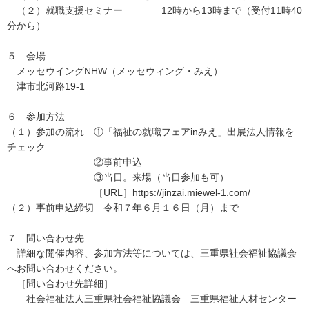
（２）就職支援セミナー 12時から13時まで（受付11時40
分から）
５ 会場
メッセウイングNHW（メッセウィング・みえ）
津市北河路19-1
６ 参加方法
（１）参加の流れ ①「福祉の就職フェアinみえ」出展法人情報を
チェック
②事前申込
③当日。来場（当日参加も可）
［URL］https://jinzai.miewel-1.com/
（２）事前申込締切 令和７年６月１６日（月）まで
７ 問い合わせ先
詳細な開催内容、参加方法等については、三重県社会福祉協議会
へお問い合わせください。
［問い合わせ先詳細］
社会福祉法人三重県社会福祉協議会 三重県福祉人材センター