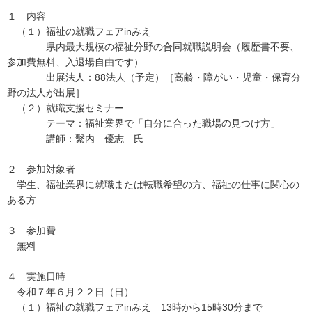
１ 内容
（１）福祉の就職フェアinみえ
県内最大規模の福祉分野の合同就職説明会（履歴書不要、
参加費無料、入退場自由です）
出展法人：88法人（予定）［高齢・障がい・児童・保育分
野の法人が出展］
（２）就職支援セミナー
テーマ：福祉業界で「自分に合った職場の見つけ方」
講師：繫内 優志 氏
２ 参加対象者
学生、福祉業界に就職または転職希望の方、福祉の仕事に関心の
ある方
３ 参加費
無料
４ 実施日時
令和７年６月２２日（日）
（１）福祉の就職フェアinみえ 13時から15時30分まで