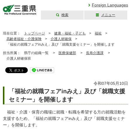
Foreign Languages
検索
メニュー
三重県公式ウェブ
サイト
現在位置：
トップページ
>
健康・福祉・子ども
>
福祉
>
高齢者福祉・介護保険
>
介護人材確保
>
「福祉の就職フェアinみえ」及び「就職支援セミナー」を開催します
担当所属：
県庁の組織一覧 >
医療保健部
>
長寿介護課
>
介護人材確保班
令和07年05月10日
「福祉の就職フェアinみえ」及び「就職支援
セミナー」を開催します
福祉・介護・保育の職場に就職・転職を希望する方の就職活動を
支援するため、「福祉の就職フェアinみえ」及び「就職支援セミナ
ー」を開催します。