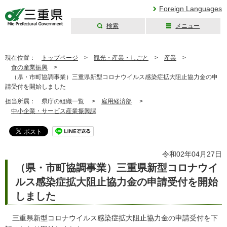
Foreign Languages
検索
メニュー
三重県公式ウェブ
サイト
現在位置：
トップページ
>
観光・産業・しごと
>
産業
>
食の産業振興
>
（県・市町協調事業）三重県新型コロナウイルス感染症拡大阻止協力金の申
請受付を開始しました
担当所属：
県庁の組織一覧 >
雇用経済部
>
中小企業・サービス産業振興課
令和02年04月27日
（県・市町協調事業）三重県新型コロナウイ
ルス感染症拡大阻止協力金の申請受付を開始
しました
三重県新型コロナウイルス感染症拡大阻止協力金の申請受付を下