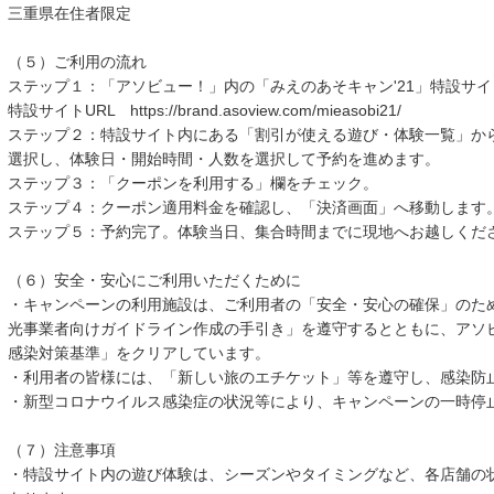
三重県在住者限定
（５）ご利用の流れ
ステップ１：「アソビュー！」内の「みえのあそキャン'21」特設サ
特設サイトURL https://brand.asoview.com/mieasobi21/
ステップ２：特設サイト内にある「割引が使える遊び・体験一覧」か
選択し、体験日・開始時間・人数を選択して予約を進めます。
ステップ３：「クーポンを利用する」欄をチェック。
ステップ４：クーポン適用料金を確認し、「決済画面」へ移動します
ステップ５：予約完了。体験当日、集合時間までに現地へお越しくだ
（６）安全・安心にご利用いただくために
・キャンペーンの利用施設は、ご利用者の「安全・安心の確保」のた
光事業者向けガイドライン作成の手引き」を遵守するとともに、アソ
感染対策基準」をクリアしています。
・利用者の皆様には、「新しい旅のエチケット」等を遵守し、感染防
・新型コロナウイルス感染症の状況等により、キャンペーンの一時停
（７）注意事項
・特設サイト内の遊び体験は、シーズンやタイミングなど、各店舗の