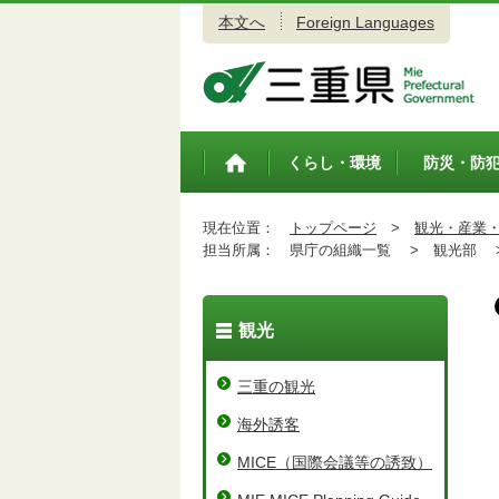
本文へ
Foreign Languages
三重県公式ウェブサイト
くらし・環境
防災・防
トップペ
ージ
現在位置：
トップページ
>
観光・産業
担当所属：
県庁の組織一覧 >
観光部 
観光
三重の観光
海外誘客
MICE（国際会議等の誘致）