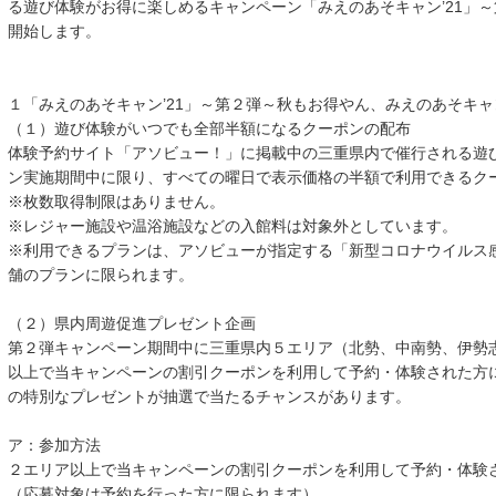
る遊び体験がお得に楽しめるキャンペーン「みえのあそキャン’21」
開始します。
１「みえのあそキャン’21」～第２弾～秋もお得やん、みえのあそキ
（１）遊び体験がいつでも全部半額になるクーポンの配布
体験予約サイト「アソビュー！」に掲載中の三重県内で催行される遊
ン実施期間中に限り、すべての曜日で表示価格の半額で利用できるク
※枚数取得制限はありません。
※レジャー施設や温浴施設などの入館料は対象外としています。
※利用できるプランは、アソビューが指定する「新型コロナウイルス
舗のプランに限られます。
（２）県内周遊促進プレゼント企画
第２弾キャンペーン期間中に三重県内５エリア（北勢、中南勢、伊勢
以上で当キャンペーンの割引クーポンを利用して予約・体験された方
の特別なプレゼントが抽選で当たるチャンスがあります。
ア：参加方法
２エリア以上で当キャンペーンの割引クーポンを利用して予約・体験
（応募対象は予約を行った方に限られます）