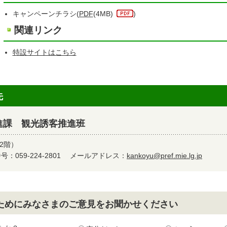
キャンペーンチラシ(
PDF
(4MB)
)
関連リンク
特設サイトはこちら
先
進課 観光誘客推進班
2階）
：059-224-2801
メールアドレス：
kankoyu@pref.mie.lg.jp
ためにみなさまのご意見をお聞かせください