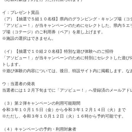
イ：プレゼント賞品
（ア）【抽選で５組１０名様】県内のグランピング・キャンプ場（コ
「アソビュー！」が当キャンペーンのためにセレクトした、県内５エ
プ場（コテージ）のご利用券（ペア）を差し上げます。
※施設の選択はできません。
（イ）【抽選で１０組２０名様】特別な遊び体験へのご招待
「アソビュー！」が当キャンペーンのために特別にセレクトした遊び
トします。
※遊び体験の内容については、後日、特設サイト内に掲載します。な
ウ：当選者の発表
当選者には１２月下旬までに「アソビュー！」へ登録済のメールアド
（３）第２弾キャンペーンの利用可能期間
令和３年１０月１５日（金）から令和３年１２月１４日（火）まで
※ただし、令和３年１０月１２日（火）１６時から予約可能です。
（４）キャンペーンの予約・利用対象者