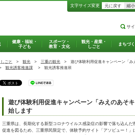
文字サイズ変更
元に戻す
縮小
サイ
健康・福祉・
スポーツ・
観光・産業・
犯
まちづく
子ども
教育・文化
しごと
・しごと
>
観光
>
三重の観光
>
遊び体験利用促進キャンペーン「みえ
>
観光誘客推進課
>
観光誘客推進班
遊び体験利用促進キャンペーン「みえのあそキャ
始します
三重県は、長期化する新型コロナウイルス感染症の影響で落ち込んだ
促進を図るため、三重県民限定で、体験予約サイト「アソビュー！」