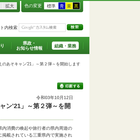
色の変更
拡大
標準
青
黄
黒
ト内検索
県政・
り
組織・業務
お知らせ情報
のあそキャン'21」～第２弾～を開始します
令和03年10月12日
ン'21」～第２弾～を開
印刷する
県内消費の喚起や旅行者の県内周遊の
に掲載されている三重県内で実施され