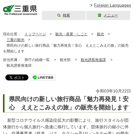
Foreign Languages
検索
メニュー
三重県公式ウェブ
サイト
現在位置：
トップページ
>
観光・産業・しごと
>
観光
>
三重の観光
>
県民向けの新しい旅行商品「魅力再発見！安心 ええとこみえの旅」の販売
を開始します
担当所属：
県庁の組織一覧 >
観光部 >
観光誘客推進課
>
観光誘客推進班
令和03年10月22日
県民向けの新しい旅行商品「魅力再発見！安
心 ええとこみえの旅」の販売を開始します
新型コロナウイルス感染症拡大の影響により、旅行スタイルが団
体旅行から個人旅行へ急速に移行しています。団体旅行の縮小に伴
い、交通事業者（鉄道、バス、タクシー及びレンタカー等）や県内