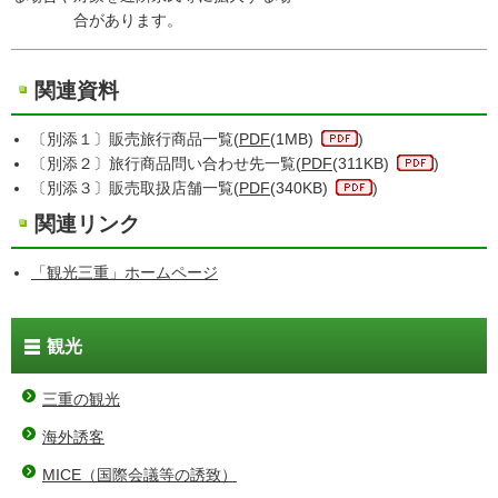
合があります。
関連資料
〔別添１〕販売旅行商品一覧(
PDF
(1MB)
)
〔別添２〕旅行商品問い合わせ先一覧(
PDF
(311KB)
)
〔別添３〕販売取扱店舗一覧(
PDF
(340KB)
)
関連リンク
「観光三重」ホームページ
観光
三重の観光
海外誘客
MICE（国際会議等の誘致）