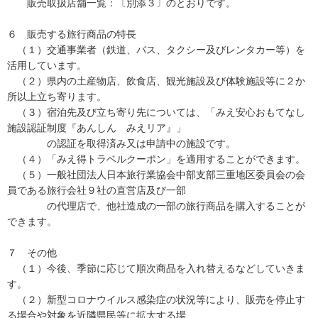
販売取扱店舗一覧：〔別添３〕のとおりです。
６ 販売する旅行商品の特長
（１）交通事業者（鉄道、バス、タクシー及びレンタカー等）を
活用しています。
（２）県内の土産物店、飲食店、観光施設及び体験施設等に２か
所以上立ち寄ります。
（３）宿泊先及び立ち寄り先については、「みえ安心おもてなし
施設認証制度『あんしん みえリア』」
の認証を取得済み又は申請中の施設です。
（４）「みえ得トラベルクーポン」を適用することができます。
（５）一般社団法人日本旅行業協会中部支部三重地区委員会の会
員である旅行会社９社の直営店及び一部
の代理店で、他社造成の一部の旅行商品を購入することが
できます。
７ その他
（１）今後、季節に応じて順次商品を入れ替えるなどしていきま
す。
（２）新型コロナウイルス感染症の状況等により、販売を停止す
る場合や対象を近隣県民等に拡大する場