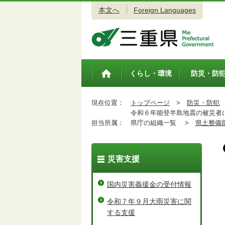
本文へ
Foreign Languages
三重県公式ウェブサイト
くらし・環境
防災・防
トップペ
ージ
現在位置：
トップページ
>
防災・防犯
令和６年能登半島地震の被災者
担当所属：
県庁の組織一覧 >
県土整備
災害支援
国内災害義援金の受付情報
令和７年９月大雨災害に関
する支援