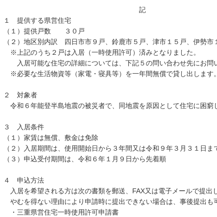
記
１ 提供する県営住宅
（１）提供戸数 ３０戸
（２）地区別内訳 四日市市９戸、鈴鹿市５戸、津市１５戸、伊勢市
※上記のうち２戸は入居（一時使用許可）済みとなりました。
入居可能な住宅の詳細については、下記５の問い合わせ先にお問
※必要な生活物資等（家電・寝具等）を一年間無償で貸し出します
２ 対象者
令和６年能登半島地震の被災者で、同地震を原因として住宅に困窮
３ 入居条件
（１）家賃は無償、敷金は免除
（２）入居期間は、使用開始日から３年間又は令和９年３月３１日
（３）申込受付期間は、令和６年１月９日から先着順
４ 申込方法
入居を希望される方は次の書類を郵送、FAX又は電子メールで提出
やむを得ない理由により申請時に提出できない場合は、事後提出も
・三重県営住宅一時使用許可申請書