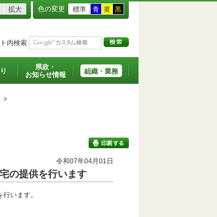
色の変更
拡大
標準
青
黄
黒
ト内検索
県政・
り
組織・業務
お知らせ情報
>
令和07年04月01日
宅の提供を行います
印刷する
を行います。