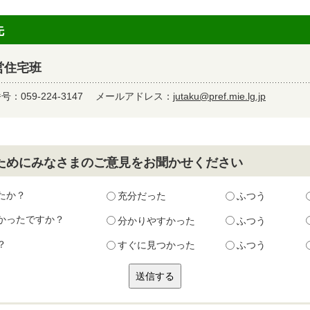
先
営住宅班
：059-224-3147
メールアドレス：
jutaku@pref.mie.lg.jp
ためにみなさまのご意見をお聞かせください
たか？
充分だった
ふつう
かったですか？
分かりやすかった
ふつう
？
すぐに見つかった
ふつう