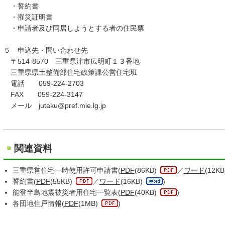
・誓約書
・罹災証明書
・申請者及び同居しようとする者の住民票
５ 申込先・問い合わせ先
〒514-8570 三重県津市広明町１３番地
三重県県土整備部住宅政策課公営住宅班
電話 059-224-2703
FAX 059-224-3147
メール jutaku@pref.mie.lg.jp
関連資料
三重県営住宅一時使用許可申請書(
PDF
(86KB)
／
ワード
(12KB
誓約書(
PDF
(55KB)
／
ワード
(16KB)
)
能登半島地震被災者用住宅一覧表(
PDF
(40KB)
)
各団地住戸情報(
PDF
(1MB)
)