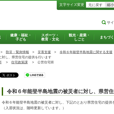
文字サイズ変更
元に戻す
縮小
サイ
健康・福祉・
スポーツ・
観光・産業・
犯
まちづく
子ども
教育・文化
しごと
>
防災・緊急情報
>
災害支援
>
令和６年能登半島地震に関する支援
に対し、県営住宅の提供を行います
部
>
住宅政策課
>
公営住宅班
令和６年能登半島地震の被災者に対し、県営住
令和６年能登半島地震の被災者に対し、下記のとおり県営住宅の提供
（入居状況は、随時更新しています。）