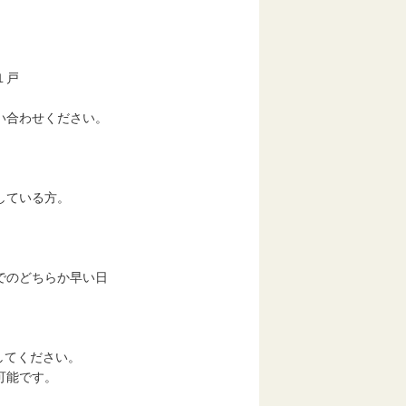
１戸
い合わせください。
。
している方。
までのどちらか早い日
してください。
可能です。