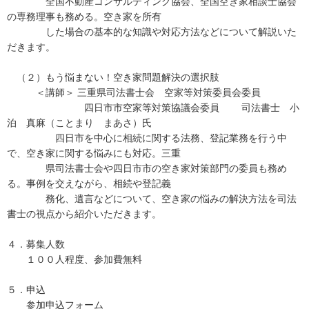
全国不動産コンサルティング協会、全国空き家相談士協会
の専務理事も務める。空き家を所有
した場合の基本的な知識や対応方法などについて解説いた
だきます。
（２）もう悩まない！空き家問題解決の選択肢
＜講師＞ 三重県司法書士会 空家等対策委員会委員
四日市市空家等対策協議会委員 司法書士 小
泊 真麻（ことまり まあさ）氏
四日市を中心に相続に関する法務、登記業務を行う中
で、空き家に関する悩みにも対応。三重
県司法書士会や四日市市の空き家対策部門の委員も務め
る。事例を交えながら、相続や登記義
務化、遺言などについて、空き家の悩みの解決方法を司法
書士の視点から紹介いただきます。
４．募集人数
１００人程度、参加費無料
５．申込
参加申込フォーム