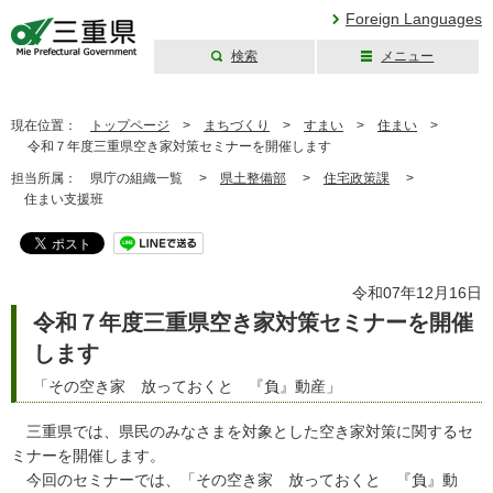
Foreign Languages
検索
メニュー
三重県公式ウェブ
サイト
現在位置：
トップページ
>
まちづくり
>
すまい
>
住まい
>
令和７年度三重県空き家対策セミナーを開催します
担当所属：
県庁の組織一覧 >
県土整備部
>
住宅政策課
>
住まい支援班
令和07年12月16日
令和７年度三重県空き家対策セミナーを開催
します
「その空き家 放っておくと 『負』動産」
三重県では、県民のみなさまを対象とした空き家対策に関するセ
ミナーを開催します。
今回のセミナーでは、「その空き家 放っておくと 『負』動