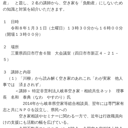
産」 と題し、２名の講師から、空き家を「負動産」にしないため
の知識と対策を紹介いただきます。
１ 日時
令和８年１月３１日（土曜日）１３時３０分から１６時００分
（開場１３時００分）
２ 場所
三重県四日市庁舎６階 大会議室（四日市市新正４－２１－
５）
３ 講師と内容
（１）「川柳」から読み解く空き家のあれこれ「わが実家 他人
事では 済まされず」
＜講師＞ 特定非営利法人岐阜空き家・相続共生ネット 理事
長 名和 泰典（なわ やすのり）氏
2014年から岐阜県空家等総合相談員、翌年には専門家有
志と共にＮＰＯを設立し、県民への
空き家相談やセミナーに関わる一方で、近年は行政職員向
けの支援にも活動の幅を広げている。