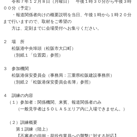
令和７年１２月８日（月曜日） 午後１時３０分から午後３時
００分（予定）
・報道関係者向けの概要説明を当日、午後１時から１時２０分
まで行いますので、取材をご希望の
方は、定刻までに会場受付へお集りください。
２ 場 所
松阪港中央埠頭（松阪市大口町）
（別紙１「位置図」参照）
３ 参加機関
松阪港保安委員会（事務局：三重県松阪建設事務所）
（別紙２「松阪港保安委員会名簿」参照）
４ 訓練の内容
（１）参加者：関係機関、来賓、報道関係者のみ
（一般見学者はＳＯＬＡＳエリア内に入場できません。）
（２）訓練概要
第１訓練（陸上）
【不審者の徘徊・荷役作業員への襲撃に対する対応】