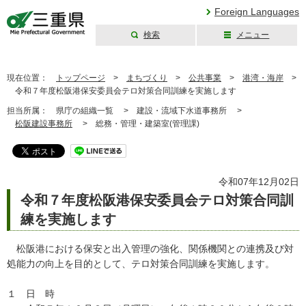
Foreign Languages
検索
メニュー
三重県公式ウェブ
サイト
現在位置：
トップページ
>
まちづくり
>
公共事業
>
港湾・海岸
>
令和７年度松阪港保安委員会テロ対策合同訓練を実施します
担当所属：
県庁の組織一覧 >
建設・流域下水道事務所 >
松阪建設事務所
>
総務・管理・建築室(管理課)
令和07年12月02日
令和７年度松阪港保安委員会テロ対策合同訓
練を実施します
松阪港における保安と出入管理の強化、関係機関との連携及び対
処能力の向上を目的として、テロ対策合同訓練を実施します。
１ 日 時