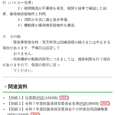
行（パトカー先導）
２）税関職員が不審物を発見、税関Ｘ線車で確認した結
果、爆発物容疑物件と判明。
３）消防が火災に備え放水準備。
４）機動隊が爆発物容疑物件を搬送。
５ その他
・緊急事態発生時・荒天時等は訓練規模の縮小または中止する
場合があります。予備日は設定して
おりません。
・特殊機材や船舶内部等につきましては、撮影制限を行う場合
がありますので、係員の指示に従っ
てください。
関連資料
【別紙１】位置図(
PDF
(155KB)
)
【別紙２】令和７年度松阪港保安委員会名簿(
PDF
(86KB)
)
【別紙３】令和７年度松阪港保安委員会テロ対策合同訓練概要
(
PDF
(156KB)
)