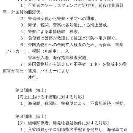
１）不審者のソーラスフェンス付近徘徊、荷役作業員襲
撃、外国貨物船潜伏。
２）警備保安員から警察・消防への通報。
３）海保、税関、警察の各船艇による海上警戒。
４）警察による事情聴取、検索。
５）負傷者は警察が救護して後ほど消防へ引き継ぐ。
６）外国貨物船への合同立入検査のため、海保車、警察
（パトカー）、税関（X 線車）、入
管車が入場、海保指揮検査実施。
７）外国貨物船から逃走した不審者（1 名）を警戒中の警
察官が制圧・逮捕、パトカーにより
連行。
第２訓練（海上）
【海上における不審船に対する対応】
１）海保艇、税関艇、警察艇により、不審船追跡・捕捉。
第３訓練（陸上）
【テロ組織関係者、爆発物容疑物件に対する対応】
１）入管職員がテロ組織指名手配者を発見し、海保車で連