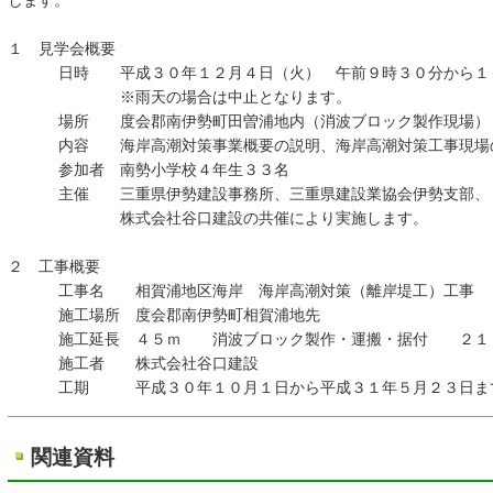
します。
１ 見学会概要
日時 平成３０年１２月４日（火） 午前９時３０分から１１
※雨天の場合は中止となります。
場所 度会郡南伊勢町田曽浦地内（消波ブロック製作現場）
内容 海岸高潮対策事業概要の説明、海岸高潮対策工事現場
参加者 南勢小学校４年生３３名
主催 三重県伊勢建設事務所、三重県建設業協会伊勢支部、
株式会社谷口建設の共催により実施します。
２ 工事概要
工事名 相賀浦地区海岸 海岸高潮対策（離岸堤工）工事
施工場所 度会郡南伊勢町相賀浦地先
施工延長 ４５ｍ 消波ブロック製作・運搬・据付 ２１
施工者 株式会社谷口建設
工期 平成３０年１０月１日から平成３１年５月２３日ま
関連資料