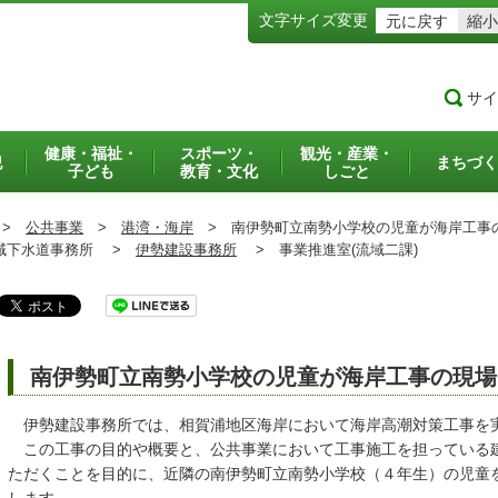
文字サイズ変更
元に戻す
縮小
サイ
健康・福祉・
スポーツ・
観光・産業・
犯
まちづく
子ども
教育・文化
しごと
>
公共事業
>
港湾・海岸
>
南伊勢町立南勢小学校の児童が海岸工事
下水道事務所 >
伊勢建設事務所
>
事業推進室(流域二課)
南伊勢町立南勢小学校の児童が海岸工事の現場
伊勢建設事務所では、相賀浦地区海岸において海岸高潮対策工事を
この工事の目的や概要と、公共事業において工事施工を担っている
ただくことを目的に、近隣の南伊勢町立南勢小学校（４年生）の児童