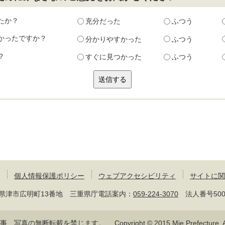
たか？
充分だった
ふつう
かったですか？
分かりやすかった
ふつう
？
すぐに見つかった
ふつう
個人情報保護ポリシー
ウェブアクセシビリティ
サイトに関
 三重県津市広明町13番地 三重県庁電話案内：
059-224-3070
法人番号50000
記事、写真の無断転載を禁じます。
Copyright © 2015 Mie Prefecture, Al