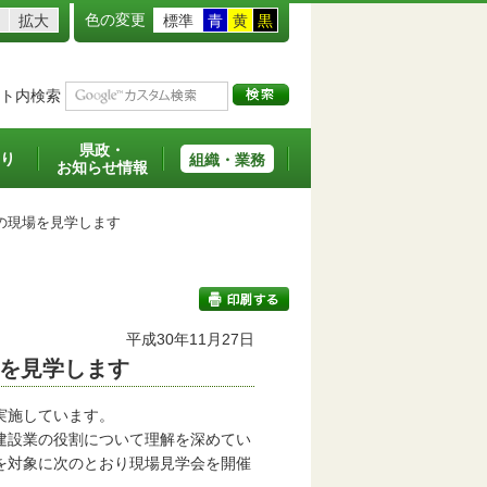
色の変更
拡大
標準
青
黄
黒
ト内検索
県政・
り
組織・業務
お知らせ情報
の現場を見学します
平成30年11月27日
を見学します
印刷する
実施しています。
建設業の役割について理解を深めてい
を対象に次のとおり現場見学会を開催