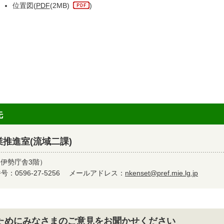
位置図(
PDF
(2MB)
)
先
推進室(流域二課)
（伊勢庁舎3階）
：0596-27-5256
メールアドレス：
nkenset@pref.mie.lg.jp
ためにみなさまのご意見をお聞かせください