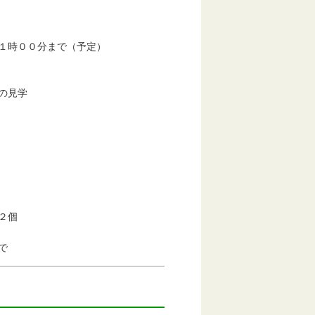
時００分まで（予定）
の見学
２個
で