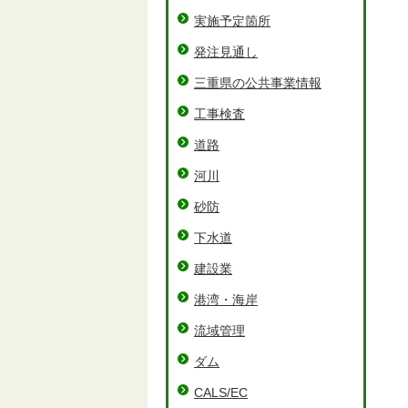
実施予定箇所
発注見通し
三重県の公共事業情報
工事検査
道路
河川
砂防
下水道
建設業
港湾・海岸
流域管理
ダム
CALS/EC