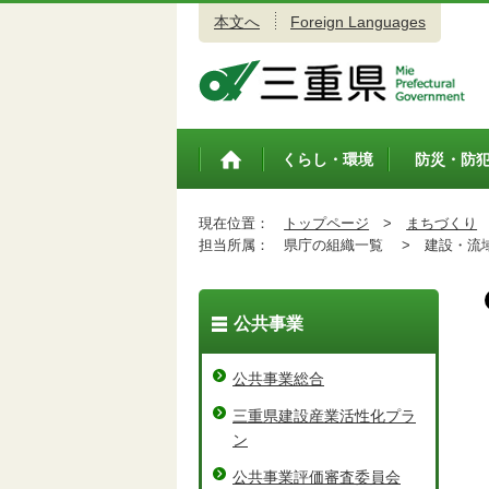
本文へ
Foreign Languages
三重県公式ウェブサイト
くらし・環境
防災・防
トップペ
ージ
現在位置：
トップページ
>
まちづくり
担当所属：
県庁の組織一覧 >
建設・流域
公共事業
公共事業総合
三重県建設産業活性化プラ
ン
公共事業評価審査委員会